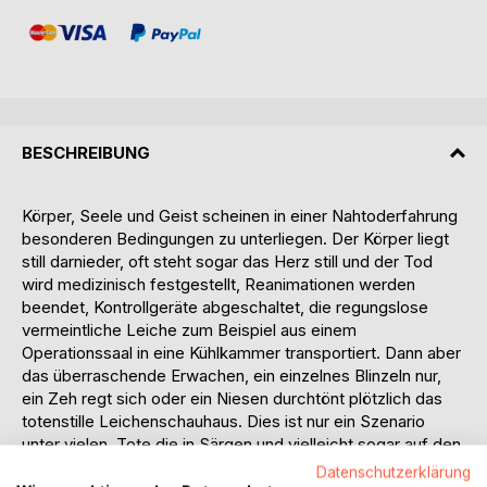
BESCHREIBUNG
Körper, Seele und Geist scheinen in einer Nahtoderfahrung
besonderen Bedingungen zu unterliegen. Der Körper liegt
still darnieder, oft steht sogar das Herz still und der Tod
wird medizinisch festgestellt, Reanimationen werden
beendet, Kontrollgeräte abgeschaltet, die regungslose
vermeintliche Leiche zum Beispiel aus einem
Operationssaal in eine Kühlkammer transportiert. Dann aber
das überraschende Erwachen, ein einzelnes Blinzeln nur,
ein Zeh regt sich oder ein Niesen durchtönt plötzlich das
totenstille Leichenschauhaus. Dies ist nur ein Szenario
unter vielen, Tote die in Särgen und vielleicht sogar auf den
eigenen Beerdigungen wach wurden, bevor es zu spät war
Datenschutzerklärung