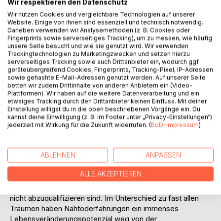
(und metertiefe Erde den Tod tatsächlich herbeiführt).
Wir respektieren den Datenschutz
Einst gab es die Furcht vor dem Scheintod, während heute
Wir nutzen Cookies und vergleichbare Technologien auf unserer
manch einer kaum Bedenken hat, den viel
Website. Einige von ihnen sind essenziell und technisch notwendig.
Daneben verwenden wir Analysemethoden (z. B. Cookies oder
unterschwelligeren Status eines sogenannten Hirntodes für
Fingerprints sowie serverseitiges Tracking), um zu messen, wie häufig
Organentnahmen freizugeben. Nicht hirntot, sondern
unsere Seite besucht und wie sie genutzt wird. Wir verwenden
ärztlich festgestellt tot sind viele Menschen während einer
Trackingtechnologien zu Marketingzwecken und setzen hierzu
serverseitiges Tracking sowie auch Drittanbieter ein, wodurch ggf.
Nahtoderfahrung, also biologisch tot, medizinisch nicht
geräteübergreifend Cookies, Fingerprints, Tracking-Pixel, IP-Adressen
revidierbar. Was aber geschieht genauer in einer
sowie gehashte E-Mail-Adressen genutzt werden. Auf unserer Seite
Nahtoderfahrung, sei es in vermeintlichem biologischen
betten wir zudem Drittinhalte von anderen Anbietern ein (Video-
Plattformen). Wir haben auf die weitere Datenverarbeitung und ein
Tod oder auch niedrigschwelliger? Was unterscheidet die
etwaiges Tracking durch den Drittanbieter keinen Einfluss. Mit deiner
Seele und den Geist im Leben, in der Grenzerfahrung des
Einstellung willigst du in die oben beschriebenen Vorgänge ein. Du
Nahtods, darüber hinaus aber auch im eigentlichen,
kannst deine Einwilligung (z. B. im Footer unter „Privacy-Einstellungen“)
tatsächlich nicht mehr revidierbaren Tod (bei dem sich
jederzeit mit Wirkung für die Zukunft widerrufen. (
BoD-Impressum
)
Leichenflecken einstellen und schließlich Verwesung)?
Welche Zusammenhänge bestehen zwischen unserer
ABLEHNEN
ANPASSEN
zeitlich-materiellen Welt und einer scheinbar zeitlos-
ewigen Sphäre, in die sich Nahtoderfahrende versetzt
ALLE AKZEPTIEREN
finden? Von der Höllenerfahrung bis zur Lichtgestalt - viele
Nahtoderfahrene berichten wundersame Erlebnisse, die
nicht abzuqualifizieren sind. Im Unterschied zu fast allen
Träumen haben Nahtoderfahrungen ein immenses
Lebensveränderungspotenzial weg von der