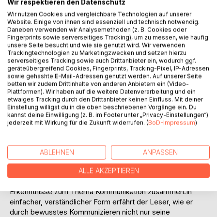
Wir respektieren den Datenschutz
Wir nutzen Cookies und vergleichbare Technologien auf unserer
Website. Einige von ihnen sind essenziell und technisch notwendig.
Daneben verwenden wir Analysemethoden (z. B. Cookies oder
Fingerprints sowie serverseitiges Tracking), um zu messen, wie häufig
unsere Seite besucht und wie sie genutzt wird. Wir verwenden
BESCHREIBUNG
Trackingtechnologien zu Marketingzwecken und setzen hierzu
serverseitiges Tracking sowie auch Drittanbieter ein, wodurch ggf.
geräteübergreifend Cookies, Fingerprints, Tracking-Pixel, IP-Adressen
sowie gehashte E-Mail-Adressen genutzt werden. Auf unserer Seite
Du kannst nicht NICHT kommunizieren.
betten wir zudem Drittinhalte von anderen Anbietern ein (Video-
Werde Dir Deiner Macht durch wirkungsvolle
Plattformen). Wir haben auf die weitere Datenverarbeitung und ein
Kommunikation bewusst. Es gibt einen Weg hin zur
etwaiges Tracking durch den Drittanbieter keinen Einfluss. Mit deiner
Einstellung willigst du in die oben beschriebenen Vorgänge ein. Du
Erfolgskommunikation - in diesem Buch findest Du ihn. Das
kannst deine Einwilligung (z. B. im Footer unter „Privacy-Einstellungen“)
Buch ist für Dich, wenn Du im Leben neue Ziel erreichen
jederzeit mit Wirkung für die Zukunft widerrufen. (
BoD-Impressum
)
willst und bereit bist, Deine Kommunikation mit Dir selbst,
als auch mit anderen ganz genau anzuschauen.
ABLEHNEN
ANPASSEN
Ralf Lauber spricht aus der Praxis und einer über 30-
jährigen Erfahrung. Nach verschiedensten Ausbildungen
ALLE AKZEPTIEREN
und der Tätigkeit als Coach fasst er in diesem Buch seine
Erkenntnisse zum Thema Kommunikation zusammen.In
einfacher, verständlicher Form erfährt der Leser, wie er
durch bewusstes Kommunizieren nicht nur seine