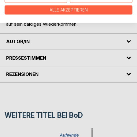
Echte Fröhlichkeit kommt aus der Frohen Botschaft von
ALLE AKZEPTIEREN
Jesus Christus. Die gibt uns in dieser Welt, wo so viel Leid
und Elend vorhanden sind, Kraft, Trost und Hoffnung, auch
auf sein baldiges Wiederkommen.
AUTOR/IN
PRESSESTIMMEN
REZENSIONEN
WEITERE TITEL BEI
BoD