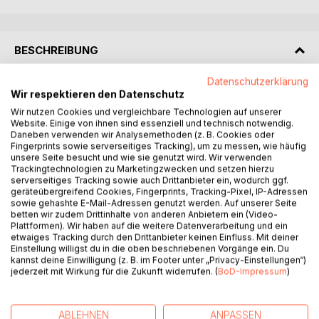
BESCHREIBUNG
Datenschutzerklärung
Kinder sind Engel der Fröhlichkeit, ihre Botschaft ist leicht
Wir respektieren den Datenschutz
ansteckend. Sie sind noch halb im Himmel. Und wenn wir
Wir nutzen Cookies und vergleichbare Technologien auf unserer
auch so fröhlich sein können, wie sie, dann sind wir
Website. Einige von ihnen sind essenziell und technisch notwendig.
ebenfalls schon halb im Himmel!
Daneben verwenden wir Analysemethoden (z. B. Cookies oder
Fingerprints sowie serverseitiges Tracking), um zu messen, wie häufig
Fröhlichkeit ist Freude, die sich anderen mitteilt. Durch ein
unsere Seite besucht und wie sie genutzt wird. Wir verwenden
Lachen oder strahlendes Gesicht, Musik und Gesang,
Trackingtechnologien zu Marketingzwecken und setzen hierzu
sowie vielen anderen Dingen.
serverseitiges Tracking sowie auch Drittanbieter ein, wodurch ggf.
geräteübergreifend Cookies, Fingerprints, Tracking-Pixel, IP-Adressen
Aber heute sind Millionen Kinder lange nicht mehr halb im
sowie gehashte E-Mail-Adressen genutzt werden. Auf unserer Seite
Himmel, sondern ganz in der Hölle! Diese Kinder haben
betten wir zudem Drittinhalte von anderen Anbietern ein (Video-
Hunger nach Liebe und Brot, sie werden versklavt,
Plattformen). Wir haben auf die weitere Datenverarbeitung und ein
etwaiges Tracking durch den Drittanbieter keinen Einfluss. Mit deiner
vergewaltigt, sogar in den Krieg geschickt.
Einstellung willigst du in die oben beschriebenen Vorgänge ein. Du
Unser Buch möchte die Freude an und mit Kindern bewusst
kannst deine Einwilligung (z. B. im Footer unter „Privacy-Einstellungen“)
machen, wecken mit fröhlichen Versen und Bildern. Dazu
jederzeit mit Wirkung für die Zukunft widerrufen. (
BoD-Impressum
)
auch durch Beispiele wunderbarer Menschen aus der
Vergangenheit und Gegenwart, deren Leben den Inhalt
hatte und hat, uns alle fröhlich zu machen.
ABLEHNEN
ANPASSEN