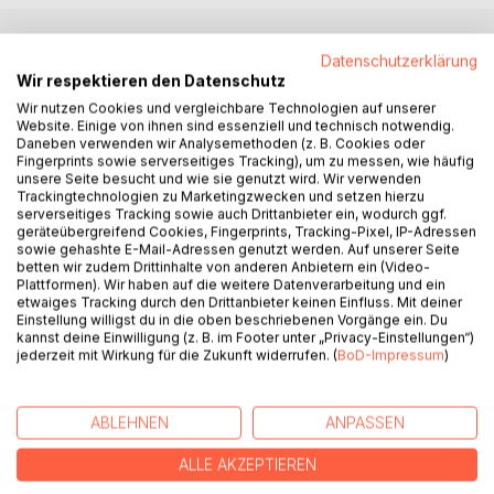
Datenschutzerklärung
BESCHREIBUNG
Wir respektieren den Datenschutz
Wir nutzen Cookies und vergleichbare Technologien auf unserer
Website. Einige von ihnen sind essenziell und technisch notwendig.
Dieses Buch ist eine Einführung in die kraftvolle Welt des
Daneben verwenden wir Analysemethoden (z. B. Cookies oder
Unterbewusstseins und ein Vorschlag für eine mehr
Fingerprints sowie serverseitiges Tracking), um zu messen, wie häufig
ressourcenorientierte Haltung zum Leben. Hier finden wir
unsere Seite besucht und wie sie genutzt wird. Wir verwenden
Inspiration für ein positives Konzept für die eigene
Trackingtechnologien zu Marketingzwecken und setzen hierzu
serverseitiges Tracking sowie auch Drittanbieter ein, wodurch ggf.
Lebensgestaltung, durch die aktive Auseinandersetzung
geräteübergreifend Cookies, Fingerprints, Tracking-Pixel, IP-Adressen
mit unserem Unterbewusstsein. Alessandra Bodmer
sowie gehashte E-Mail-Adressen genutzt werden. Auf unserer Seite
schlägt einen radikalen Richtungswechsel der einen
betten wir zudem Drittinhalte von anderen Anbietern ein (Video-
Plattformen). Wir haben auf die weitere Datenverarbeitung und ein
Lebenseinstellung vom Mangel in die Fülle vor und zeigt
etwaiges Tracking durch den Drittanbieter keinen Einfluss. Mit deiner
wie man den Zugang zur inneren Urkraft und den Schätzen
Einstellung willigst du in die oben beschriebenen Vorgänge ein. Du
im eigenen Unterbewusstsein finden kann. Sie arbeitet mit
kannst deine Einwilligung (z. B. im Footer unter „Privacy-Einstellungen“)
jederzeit mit Wirkung für die Zukunft widerrufen. (
BoD-Impressum
)
den neusten Erkenntnissen aus den Neurowissenschaften
und kombiniert es mit dem Wissen aus alten Kulturen und
Modellen aus der Wirtschaft. Mit einer klaren und einfach
ABLEHNEN
ANPASSEN
verständlichen Sprache und ihrer langjährigen beruflichen
Erfahrung, bringt sie uns die Möglichkeiten von
ALLE AKZEPTIEREN
Persönlichkeitsentwicklung und Potenzialentfaltung näher.