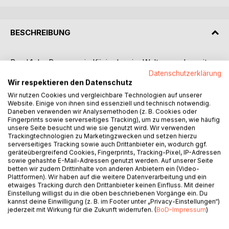
BESCHREIBUNG
Band 1 der Romanserie König der vier Weltgegenden mit
dem Untertitel Der Blaue Fuchs basiert zu großen Teilen
Datenschutzerklärung
Wir respektieren den Datenschutz
auf den Erlebnissen des Autors Ari TUR, der viele Jahre
lang als Archäologe in der syrischen Wüste arbeitete.
Wir nutzen Cookies und vergleichbare Technologien auf unserer
Website. Einige von ihnen sind essenziell und technisch notwendig.
Während einer Rundreise durch Syrien im Jahr 2010 trifft er
Daneben verwenden wir Analysemethoden (z. B. Cookies oder
in Damaskus unverhofft auf seinen alten Widersacher,
Fingerprints sowie serverseitiges Tracking), um zu messen, wie häufig
einen Grabräuber, der als Der Blaue Fuchs bekannt ist.
unsere Seite besucht und wie sie genutzt wird. Wir verwenden
Trackingtechnologien zu Marketingzwecken und setzen hierzu
Seine Mitreisenden drängen Ari mehr über seine erste
serverseitiges Tracking sowie auch Drittanbieter ein, wodurch ggf.
Begegnung mit dem rücksichtslosen Ganoven und dem
geräteübergreifend Cookies, Fingerprints, Tracking-Pixel, IP-Adressen
Leben unter Beduinen zu erzählen. Ari berichtet von der
sowie gehashte E-Mail-Adressen genutzt werden. Auf unserer Seite
Entdeckung eines assyrischen Palastes aus dem 13.
betten wir zudem Drittinhalte von anderen Anbietern ein (Video-
Plattformen). Wir haben auf die weitere Datenverarbeitung und ein
Jahrhundert vor Christus, in dem die Archäologen auf ein
etwaiges Tracking durch den Drittanbieter keinen Einfluss. Mit deiner
Tontafelarchiv stoßen. Doch auch der Blaue Fuchs erhält
Einstellung willigst du in die oben beschriebenen Vorgänge ein. Du
Kenntnis von dem sensationellen Fund. Ari macht sich
kannst deine Einwilligung (z. B. im Footer unter „Privacy-Einstellungen“)
jederzeit mit Wirkung für die Zukunft widerrufen. (
BoD-Impressum
)
daran, gemeinsam mit seinem Freund Abdallah die
unersetzlichen Keilschrifttafeln zu verteidigen. Bei der