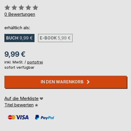
Bewertung::
0%
0
Bewertungen
erhältlich als:
BUCH
9,99 €
E-BOOK
5,99 €
9,99 €
inkl. MwSt. /
portofrei
sofort verfügbar
IN DEN WARENKORB
Auf die Merkliste
Titel bewerten