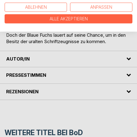
Entzifferung der uralten Texte, stoßen die Wissenschaftler
ABLEHNEN
ANPASSEN
auf Nachrichten aus dem längst untergegangenen Assyrer-
Reich, dessen Herrscher nur ein Gedanke beseelt: Er
ALLE AKZEPTIEREN
möchte noch zu Lebzeiten den altorientalischen Ehrentitel
König der vier Weltgegenden erlangen.
Doch der Blaue Fuchs lauert auf seine Chance, um in den
Besitz der uralten Schriftzeugnisse zu kommen.
AUTOR/IN
PRESSESTIMMEN
REZENSIONEN
WEITERE TITEL BEI
BoD