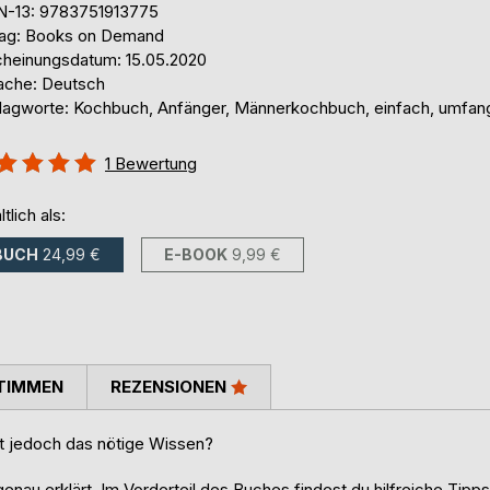
N-13: 9783751913775
lag: Books on Demand
cheinungsdatum: 15.05.2020
ache: Deutsch
lagworte: Kochbuch, Anfänger, Männerkochbuch, einfach, umfan
ertung::
1
Bewertung
%
ltlich als:
BUCH
24,99 €
E-BOOK
9,99 €
TIMMEN
REZENSIONEN
hlt jedoch das nötige Wissen?
nau erklärt. Im Vorderteil des Buches findest du hilfreiche Tipps