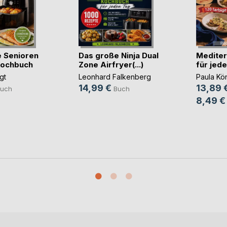
 Senioren
Das große Ninja Dual
Mediter
Kochbuch
Zone Airfryer(...)
für jed
gt
Leonhard Falkenberg
Paula Kö
14,99 €
13,89 
uch
Buch
8,49 €