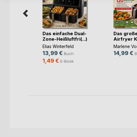
Das einfache Dual-
Das große
Zone-Heißluftfri(...)
Airfryer 
h
Elias Winterfeld
Marlene Vo
13,99 €
14,99 €
Buch
B
ch
1,49 €
E-Book