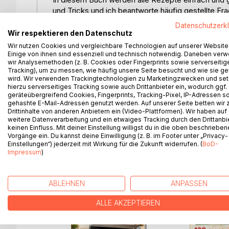
und Tricks und ich beantworte häufig gestellte 
nichts schief gehen kann.
Datenschutzerk
Im Anschluss findest du allerlei Rezepte von Aufs
Wir respektieren den Datenschutz
Speisen, Mehlspeisen, Cupcakes, Kekse, Weihnac
Wir nutzen Cookies und vergleichbare Technologien auf unserer Website
Einige von ihnen sind essenziell und technisch notwendig. Daneben ver
wir Analysemethoden (z. B. Cookies oder Fingerprints sowie serverseitig
Der fiktive Charakter Veronika hilft dir beim Koche
Tracking), um zu messen, wie häufig unsere Seite besucht und wie sie ge
wird. Wir verwenden Trackingtechnologien zu Marketingzwecken und se
Falls du schon mehr Erfahrung in diesem Bereich 
hierzu serverseitiges Tracking sowie auch Drittanbieter ein, wodurch ggf.
geräteübergreifend Cookies, Fingerprints, Tracking-Pixel, IP-Adressen s
Rezepten für den Alltag dar. Es bietet Anregung
gehashte E-Mail-Adressen genutzt werden. Auf unserer Seite betten wir
schaffen.
Drittinhalte von anderen Anbietern ein (Video-Plattformen). Wir haben auf
weitere Datenverarbeitung und ein etwaiges Tracking durch den Drittanbi
keinen Einfluss. Mit deiner Einstellung willigst du in die oben beschriebe
Vorgänge ein. Du kannst deine Einwilligung (z. B. im Footer unter „Privacy-
Einstellungen“) jederzeit mit Wirkung für die Zukunft widerrufen. (
BoD-
WEITERE TITEL BEI
Bo
Impressum
)
ABLEHNEN
ANPASSEN
ALLE AKZEPTIEREN