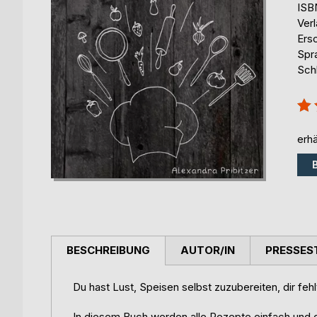
ISB
Ver
Ers
Spr
Sch
Bew
100
erhä
BESCHREIBUNG
AUTOR/IN
PRESSES
Du hast Lust, Speisen selbst zuzubereiten, dir fe
In diesem Buch werden alle Rezepte einfach und ge