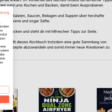
Fragen rund ums Kochen und Backen, damit beim Ausprobieren
lärung
trichen, Salaten, Saucen, Beilagen und Suppen über herzhafte
htsbäckerei und sogar Säfte.
.
wenden
es
n und Backen und steht dir mit hilfreichen Tipps zur Seite.
nutzt
tzen
hast, stellt dieses Kochbuch trotzdem eine gute Sammlung von
owie
en, um Rezepte abzuwandeln und somit immer neue Kreationen zu
 zudem
 die
eter
nen
D