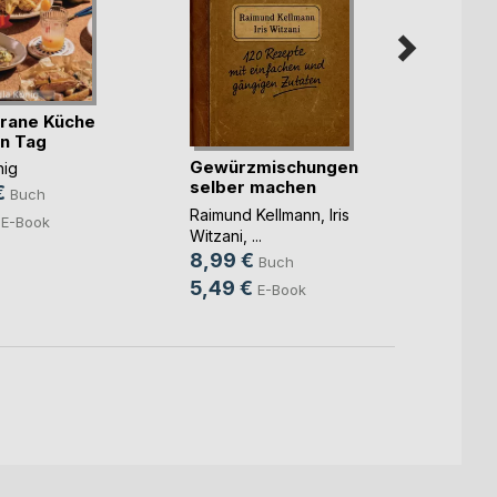
rane Küche
Wenn
en Tag
Mensc
Gewürzmischungen
nig
ne(...)
selber machen
Aless
€
Buch
10,9
Raimund Kellmann
,
Iris
E-Book
Witzani
, ...
8,99 €
Buch
5,49 €
E-Book