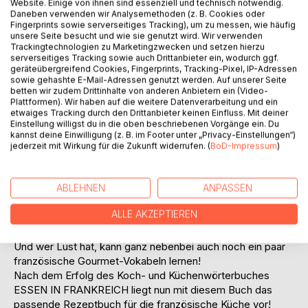
Website. Einige von ihnen sind essenziell und technisch notwendig.
Daneben verwenden wir Analysemethoden (z. B. Cookies oder
Fingerprints sowie serverseitiges Tracking), um zu messen, wie häufig
unsere Seite besucht und wie sie genutzt wird. Wir verwenden
Trackingtechnologien zu Marketingzwecken und setzen hierzu
serverseitiges Tracking sowie auch Drittanbieter ein, wodurch ggf.
geräteübergreifend Cookies, Fingerprints, Tracking-Pixel, IP-Adressen
BESCHREIBUNG
sowie gehashte E-Mail-Adressen genutzt werden. Auf unserer Seite
betten wir zudem Drittinhalte von anderen Anbietern ein (Video-
Plattformen). Wir haben auf die weitere Datenverarbeitung und ein
etwaiges Tracking durch den Drittanbieter keinen Einfluss. Mit deiner
Kochen in Frankreich – französische Rezepte zum
Einstellung willigst du in die oben beschriebenen Vorgänge ein. Du
Angewöhnen
kannst deine Einwilligung (z. B. im Footer unter „Privacy-Einstellungen“)
Über 170 französische Lieblingsrezepte, die mit vielen
jederzeit mit Wirkung für die Zukunft widerrufen. (
BoD-Impressum
)
Tipps zum Gelingen versehen sind, geben einen guten
Einstieg in die französische Küche!
Nicht nur die wichtigsten Grundrezepte für die
ABLEHNEN
ANPASSEN
französische Küche, sondern auch jede Menge
ALLE AKZEPTIEREN
Rezeptklassiker, die man immer schon mal ausprobieren
wollte!
Und wer Lust hat, kann ganz nebenbei auch noch ein paar
französische Gourmet-Vokabeln lernen!
Nach dem Erfolg des Koch- und Küchenwörterbuches
ESSEN IN FRANKREICH liegt nun mit diesem Buch das
passende Rezeptbuch für die französische Küche vor!