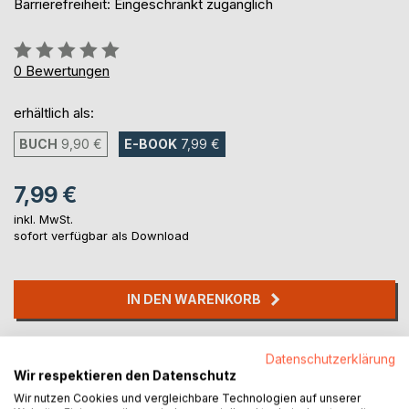
Barrierefreiheit: Eingeschränkt zugänglich
Bewertung::
0%
0
Bewertungen
erhältlich als:
BUCH
9,90 €
E-BOOK
7,99 €
7,99 €
inkl. MwSt.
sofort verfügbar als Download
IN DEN WARENKORB
Auf die Merkliste
Datenschutzerklärung
Titel bewerten
Wir respektieren den Datenschutz
Wir nutzen Cookies und vergleichbare Technologien auf unserer