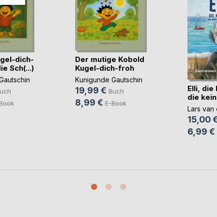
gel-dich-
Der mutige Kobold
e Sch(...)
Kugel-dich-froh
Gautschin
Kunigunde Gautschin
Elli, di
19,99 €
uch
Buch
die kein
8,99 €
Book
E-Book
Lars van
15,00 
6,99 €