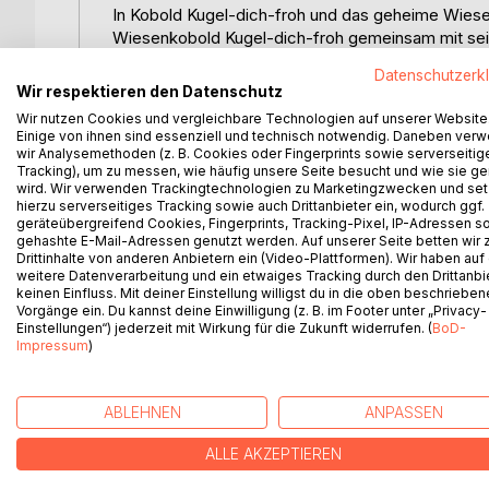
In Kobold Kugel-dich-froh und das geheime Wiese
Wiesenkobold Kugel-dich-froh gemeinsam mit sein
lebendige Wiesenwelt voller summender und kling
Datenschutzerk
Wir respektieren den Datenschutz
Als die gewohnte Wiesenmusik aus dem Gleichgew
Wir nutzen Cookies und vergleichbare Technologien auf unserer Website
Auf ihrem Weg lernen die Tiere, aufeinander zu 
Einige von ihnen sind essenziell und technisch notwendig. Daneben ver
zu erschaffen. Herausforderungen, Unsicherheiten
wir Analysemethoden (z. B. Cookies oder Fingerprints sowie serverseitig
Tracking), um zu messen, wie häufig unsere Seite besucht und wie sie ge
zu einem harmonischen Miteinander.
wird. Wir verwenden Trackingtechnologien zu Marketingzwecken und se
hierzu serverseitiges Tracking sowie auch Drittanbieter ein, wodurch ggf.
Die einfühlsame Geschichte verbindet Naturerleben
geräteübergreifend Cookies, Fingerprints, Tracking-Pixel, IP-Adressen s
gehashte E-Mail-Adressen genutzt werden. Auf unserer Seite betten wir
Werte wie Achtsamkeit, Zusammenarbeit und den 
Drittinhalte von anderen Anbietern ein (Video-Plattformen). Wir haben auf
erzählerische Teil durch einen informativen Bonu
weitere Datenverarbeitung und ein etwaiges Tracking durch den Drittanbi
zum eigenen Entdecken.
keinen Einfluss. Mit deiner Einstellung willigst du in die oben beschriebe
Vorgänge ein. Du kannst deine Einwilligung (z. B. im Footer unter „Privacy-
Einstellungen“) jederzeit mit Wirkung für die Zukunft widerrufen. (
BoD-
Impressum
)
WEITERE TITEL BEI
Bo
ABLEHNEN
ANPASSEN
ALLE AKZEPTIEREN