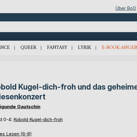
Über BoD
NCE
QUEER
FANTASY
LYRIK
E-BOOK-ANGEB
bold Kugel-dich-froh und das geheim
esenkonzert
igunde Gautschin
d 0-4:
Kobold Kugel-dich-froh
tes Lesen (6-8)