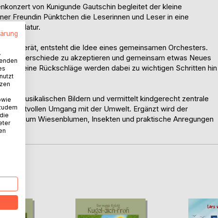
nkonzert von Kunigunde Gautschin begleitet der kleine
er Freundin Pünktchen die Leserinnen und Leser in eine
ender Natur.
lärung
icht gerät, entsteht die Idee eines gemeinsamen Orchesters.
.
hören, Unterschiede zu akzeptieren und gemeinsam etwas Neues
wenden
 und kleine Rückschläge werden dabei zu wichtigen Schritten hin
es
nutzt
tzen
 mit musikalischen Bildern und vermittelt kindgerecht zentrale
owie
 zudem
respektvollen Umgang mit der Umwelt. Ergänzt wird der
 die
steil rund um Wiesenblumen, Insekten und praktische Anregungen
eter
nen
D