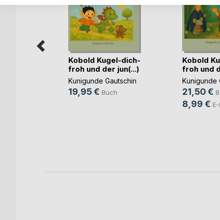
Kobold Kugel-dich-
Kobold Ku
froh und der jun(...)
froh und di
Kunigunde Gautschin
Kunigunde 
se
19,95 €
21,50 €
Buch
B
8,99 €
E-
h
ok