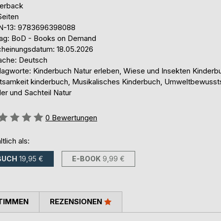
erback
Seiten
N-13: 9783696398088
lag: BoD - Books on Demand
cheinungsdatum: 18.05.2026
ache: Deutsch
lagworte: Kinderbuch Natur erleben, Wiese und Insekten Kinderb
tsamkeit kinderbuch, Musikalisches Kinderbuch, Umweltbewusst
er und Sachteil Natur
ertung::
0
Bewertungen
ltlich als:
BUCH
19,95 €
E-BOOK
9,99 €
TIMMEN
REZENSIONEN