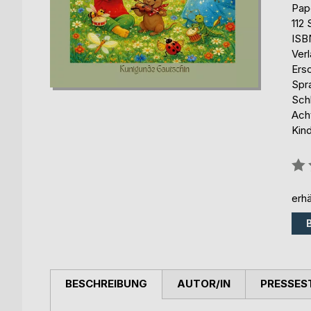
Pap
112 
ISB
Ver
Ers
Spr
Sch
Ach
Kind
Bew
0%
erhä
BESCHREIBUNG
AUTOR/IN
PRESSES