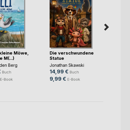
e kleine Möwe,
Die verschwundene
e M(...)
Statue
Die G
 den Berg
Jonathan Skawski
Teresa
€
14,99 €
Buch
Buch
12,0
9,99 €
E-Book
E-Book