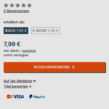
Bewertung::
0%
0
Bewertungen
erhältlich als:
BUCH
7,99 €
E-BOOK
3,99 €
7,99 €
inkl. MwSt. /
portofrei
sofort verfügbar
IN DEN WARENKORB
Auf die Merkliste
Titel bewerten