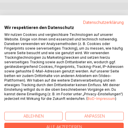
BESCHREIBUNG
Datenschutzerklärung
Wir respektieren den Datenschutz
Der zottelige Mischlingshund Nikolaus hat ein schlechtes
Wir nutzen Cookies und vergleichbare Technologien auf unserer
Gewissen, dabei ist das angeknabberte Knusperhäuschen
Website. Einige von ihnen sind essenziell und technisch notwendig.
Daneben verwenden wir Analysemethoden (z. B. Cookies oder
gar nicht das Schlimmste, was er verbockt hat.
Fingerprints sowie serverseitiges Tracking), um zu messen, wie häufig
Sein Herrchen Lars ist glücklich mit seiner Alice, die von
unsere Seite besucht und wie sie genutzt wird. Wir verwenden
einer vermeintlich zickigen Nachbarin zu seiner großen
Trackingtechnologien zu Marketingzwecken und setzen hierzu
serverseitiges Tracking sowie auch Drittanbieter ein, wodurch ggf.
Liebe geworden ist. Aber die Vergangenheit holt sie beide
geräteübergreifend Cookies, Fingerprints, Tracking-Pixel, IP-Adressen
und auch Lars` Sohn Jasper wieder ein.
sowie gehashte E-Mail-Adressen genutzt werden. Auf unserer Seite
Währenddessen gerät bei Guntermanns von nebenan das
betten wir zudem Drittinhalte von anderen Anbietern ein (Video-
Plattformen). Wir haben auf die weitere Datenverarbeitung und ein
Familienglück in eine Schieflage, Marianne Wiegand aus
etwaiges Tracking durch den Drittanbieter keinen Einfluss. Mit deiner
dem Erdgeschoss wird wachgeküsst und einer reizenden
Einstellung willigst du in die oben beschriebenen Vorgänge ein. Du
Pudeldame und ihren beiden Herrchen steht eine große
kannst deine Einwilligung (z. B. im Footer unter „Privacy-Einstellungen“)
jederzeit mit Wirkung für die Zukunft widerrufen. (
BoD-Impressum
)
Überraschung ins Haus.
So bringen Liebe, Lügen und (alte) Leidenschaften einigen
Wirbel in diese 24 Tage bis zum Fest der Feste.
ABLEHNEN
ANPASSEN
Ob Nikolaus und die Nachbarschaft trotzdem ein friedliches
Weihnachten feiern werden? Und was hat unser
ALLE AKZEPTIEREN