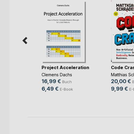
rbereitung
Project Acceleration
Code Cra
(...)
Clemens Dachs
Matthias Sc
ut
16,99 €
20,00 €
Buch
ch
6,49 €
9,99 €
E-Book
E-
ook