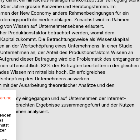
80er Jahre grosse Konzerne und Beratungsfirmen. Im
ehmen der New Economy andere Rahmenbedingungen für ein
orderungsportfolio niederschlagen. Zunächst wird im Rahmen
ung von Wissen auf Unternehmensebene erläutert.
cher Produktionsfaktor betrachtet werden, womit dem
pital zukommt. Die Betrachtungsweise als Wissenskapital
en an der Wertschöpfung eines Unternehmens. In einer Studie
Unternehmen an, der Anteil des Produktionsfaktors Wissen an
Aufgrund dieser Befragung wird die Problematik des entgangene
men offensichtlich. 82% der Befragten beurteilten in der gleichen
es Wissen mit mittel bis hoch. Ein erfolgreiches
rtschöpfung des Unternehmens auswirken.
mit der Ausarbeitung theoretischer Ansätze und den
lärung
w Economy eingegangen und auf Unternehmen der Internet-
e dargebrachten Ergebnisse zusammengeführt und der Nutzen
.
nternehmen analysiert.
wenden
es
nutzt
tzen