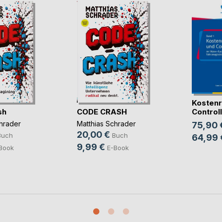
Kostenr
sh
CODE CRASH
Controlli
hrader
Matthias Schrader
75,90 
20,00 €
Buch
Buch
64,99 
9,99 €
Book
E-Book