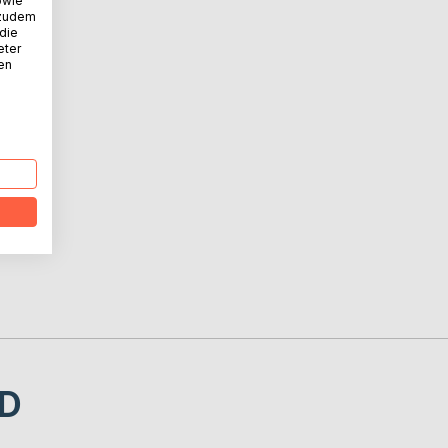
owie
 zudem
 die
eter
nen
n8
ene12
D