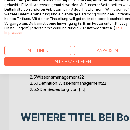
geräteübergreifend Cookies, Fingerprints, Tracking-Pixel, IP-Adressen s
2.Wissen und Wissensmanagement3
gehashte E-Mail-Adressen genutzt werden. Auf unserer Seite betten wir
Drittinhalte von anderen Anbietern ein (Video-Plattformen). Wir haben auf
2.1Der Begriff Wissen3
weitere Datenverarbeitung und ein etwaiges Tracking durch den Drittanbi
2.2Wissensarten5
keinen Einfluss. Mit deiner Einstellung willigst du in die oben beschriebe
2.2.1Implizites (tazites) und explizites Wissen5
Vorgänge ein. Du kannst deine Einwilligung (z. B. im Footer unter „Privacy-
2.2.2Personales und organisationales Wissen6
Einstellungen“) jederzeit mit Wirkung für die Zukunft widerrufen. (
BoD-
Impressum
)
2.3Theorie der Wissensschaffung in Unternehme
2.4Betrachtung von Wissen auf Unternehmenseb
2.4.1Die Wissensbasis14
ABLEHNEN
ANPASSEN
2.4.1.1Die Wissensträger16
2.4.1.2Die Wissensverfügbarkeit19
ALLE AKZEPTIEREN
2.4.1.3Dynamik der Wissensbasis19
2.4.1.4Zusammenfassung21
2.5Wissensmanagement22
2.5.1Definition Wissensmanagement22
2.5.2Die Bedeutung von […]
WEITERE TITEL BEI
Bo