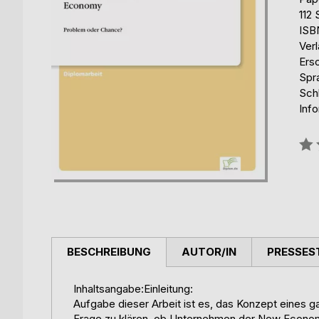
112 
ISB
Ver
Ers
Spr
Sch
Inf
Bew
0%
BESCHREIBUNG
AUTOR/IN
PRESSES
Inhaltsangabe:Einleitung:
Aufgabe dieser Arbeit ist es, das Konzept eines
Frage zu klären, ob Unternehmen der New Econom