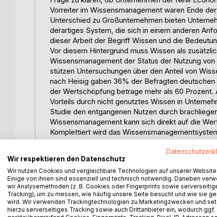
Vorreiter im Wissensmanagement waren Ende der 
Unterschied zu Großunternehmen bieten Untern
derartiges System, die sich in einem anderen Anf
dieser Arbeit der Begriff Wissen und die Bedeut
Vor diesem Hintergrund muss Wissen als zusätzli
Wissensmanagement der Status der Nutzung von Ka
stützen Untersuchungen über den Anteil von Wiss
nach Heisig gaben 36% der Befragten deutschen 
der Wertschöpfung betrage mehr als 60 Prozent. 
Vorteils durch nicht genutztes Wissen in Unterneh
Studie den entgangenen Nutzen durch brachliegend
Wissensmanagement kann sich direkt auf die We
Komplettiert wird das Wissensmanagementsystem 
Umsetzungsmöglichkeiten in der Praxis.
Datenschutzerk
Im Weiteren wird auf die Besonderheiten der Ne
Wir respektieren den Datenschutz
Ökonomie eingegrenzt. Zum Abschluss werden di
Wir nutzen Cookies und vergleichbare Technologien auf unserer Website
eines Wissensmanagementsystems für Internet-U
Einige von ihnen sind essenziell und technisch notwendig. Daneben ver
wir Analysemethoden (z. B. Cookies oder Fingerprints sowie serverseitig
Inhaltsverzeichnis:Inhaltsverzeichnis:
Tracking), um zu messen, wie häufig unsere Seite besucht und wie sie ge
wird. Wir verwenden Trackingtechnologien zu Marketingzwecken und se
1.Einleitung1
hierzu serverseitiges Tracking sowie auch Drittanbieter ein, wodurch ggf.
Erläuterung der Aufgabenstellung1