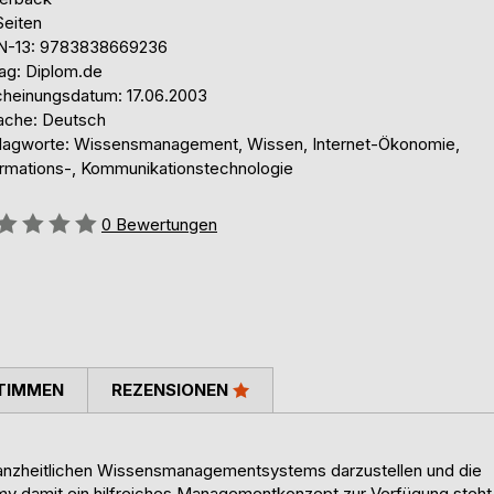
Seiten
N-13: 9783838669236
lag: Diplom.de
cheinungsdatum: 17.06.2003
ache: Deutsch
lagworte: Wissensmanagement, Wissen, Internet-Ökonomie,
ormations-, Kommunikationstechnologie
ertung::
0
Bewertungen
TIMMEN
REZENSIONEN
 ganzheitlichen Wissensmanagementsystems darzustellen und die
y damit ein hilfreiches Managementkonzept zur Verfügung steht