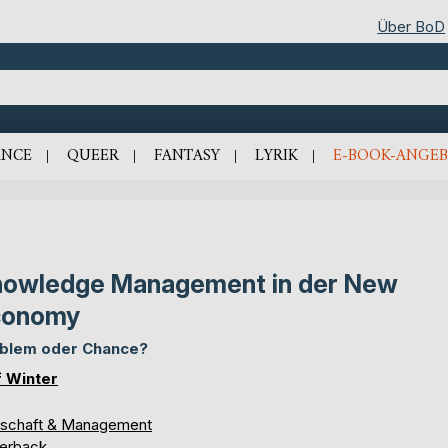
Über BoD
NCE
QUEER
FANTASY
LYRIK
E-BOOK-ANGEB
owledge Management in der New
conomy
blem oder Chance?
f Winter
tschaft & Management
erback