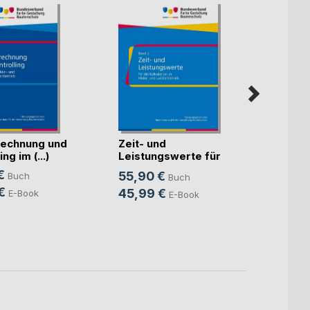
echnung und
Zeit- und
Künst
ng im (...)
Leistungswerte für
Intell
die K(...)
€
55,90 €
Buch
Buch
Mitte
Sven S
€
45,99 €
E-Book
E-Book
24,9
18,9