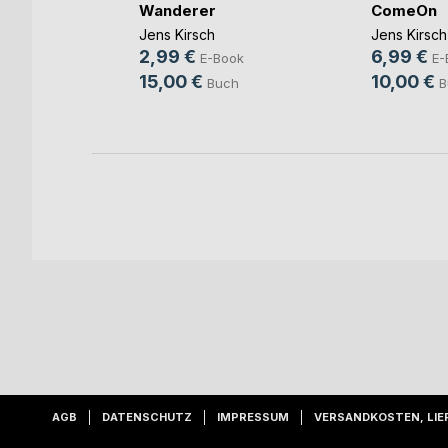
chungel
Wanderer
ComeOn
eer
Jens Kirsch
Jens Kirsch
2,99 €
6,99 €
E-Book
E-
ok
15,00 €
10,00 €
Buch
B
h
AGB
DATENSCHUTZ
IMPRESSUM
VERSANDKOSTEN, LIE