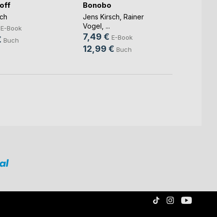
off
Bonobo
Kursv
sch
Jens Kirsch
,
Rainer
Jens K
Vogel
, ...
5,49
E-Book
7,49 €
E-Book
€
12,9
Buch
12,99 €
Buch