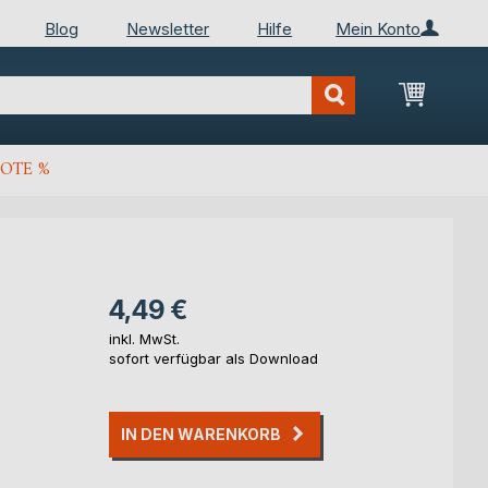
Blog
Newsletter
Hilfe
Mein Konto
Mein Wa
OTE %
4,49 €
inkl. MwSt.
sofort verfügbar als Download
IN DEN WARENKORB