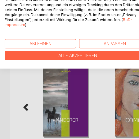
Knapp daneben ist auch vorbei. Mir selbst ist i
weitere Datenverarbeitung und ein etwaiges Tracking durch den Drittanbi
eingeladen zu einem Ausflug in die bewegte Welt 
keinen Einfluss. Mit deiner Einstellung willigst du in die oben beschriebe
ihrer Bemühungen nicht mit den Ergebnissen in Ein
Vorgänge ein. Du kannst deine Einwilligung (z. B. im Footer unter „Privacy-
Einstellungen“) jederzeit mit Wirkung für die Zukunft widerrufen. (
BoD-
nicht. Die große Komödie des Lebens, sie steckt 
Impressum
)
ABLEHNEN
ANPASSEN
WEITERE TITEL BEI
Bo
ALLE AKZEPTIEREN