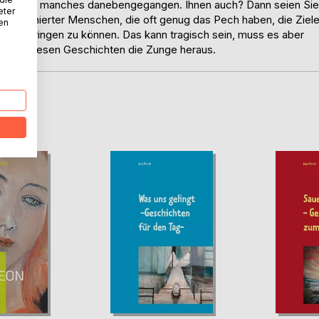
m Leben so manches danebengegangen. Ihnen auch? Dann seien Sie
eter
ambitionierter Menschen, die oft genug das Pech haben, die Ziel
nen
klang bringen zu können. Das kann tragisch sein, muss es aber
uns in diesen Geschichten die Zunge heraus.
D