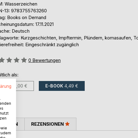
: Wasserzeichen
N-13: 9783755763260
lag: Books on Demand
heinungsdatum: 17.11.2021
ache: Deutsch
lagworte: Kurzgeschichten, Impftermin, Plündern, komasaufen, T
ierefreiheit: Eingeschränkt zugänglich
ertung::
0
Bewertungen
ltlich als:
BUCH
10,00 €
E-BOOK
4,49 €
lärung
.
wenden
es
nutzt
tzen
TIMMEN
REZENSIONEN
owie
 zudem
 die