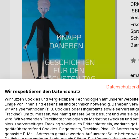
DRM
ISB
Ver
Ersc
Spr
Sch
Barr
Bew
0%
erhä
Datenschutzerk
Wir respektieren den Datenschutz
Wir nutzen Cookies und vergleichbare Technologien auf unserer Website
Einige von ihnen sind essenziell und technisch notwendig. Daneben ver
wir Analysemethoden (z. B. Cookies oder Fingerprints sowie serverseitig
Tracking), um zu messen, wie häufig unsere Seite besucht und wie sie ge
wird. Wir verwenden Trackingtechnologien zu Marketingzwecken und se
hierzu serverseitiges Tracking sowie auch Drittanbieter ein, wodurch ggf.
BESCHREIBUNG
AUTOR/IN
PRESSES
geräteübergreifend Cookies, Fingerprints, Tracking-Pixel, IP-Adressen s
gehashte E-Mail-Adressen genutzt werden. Auf unserer Seite betten wir
Drittinhalte von anderen Anbietern ein (Video-Plattformen). Wir haben auf