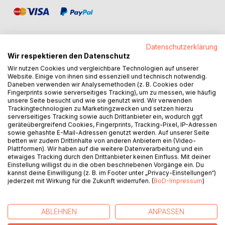
Datenschutzerklärung
Wir respektieren den Datenschutz
BESCHREIBUNG
Wir nutzen Cookies und vergleichbare Technologien auf unserer
Website. Einige von ihnen sind essenziell und technisch notwendig.
Daneben verwenden wir Analysemethoden (z. B. Cookies oder
Fingerprints sowie serverseitiges Tracking), um zu messen, wie häufig
Klinische Sozialarbeit beansprucht als
unsere Seite besucht und wie sie genutzt wird. Wir verwenden
gesundheitsbezogene Fachsozialarbeit einen
Trackingtechnologien zu Marketingzwecken und setzen hierzu
eigenständigen sozialen Beratungs- und
serverseitiges Tracking sowie auch Drittanbieter ein, wodurch ggf.
geräteübergreifend Cookies, Fingerprints, Tracking-Pixel, IP-Adressen
Behandlungsansatz. Ihre besondere Expertise liegt auf der
sowie gehashte E-Mail-Adressen genutzt werden. Auf unserer Seite
fallbezogenen Arbeit mit Klient:innen in komplexen bio-
betten wir zudem Drittinhalte von anderen Anbietern ein (Video-
psycho-sozialen Belastungskonstellationen - dabei wird
Plattformen). Wir haben auf die weitere Datenverarbeitung und ein
etwaiges Tracking durch den Drittanbieter keinen Einfluss. Mit deiner
der soziale Kontext intensiv einbezogen.
Einstellung willigst du in die oben beschriebenen Vorgänge ein. Du
kannst deine Einwilligung (z. B. im Footer unter „Privacy-Einstellungen“)
Helmut Pauls hat mit seiner wissenschaftlichen Arbeit und
jederzeit mit Wirkung für die Zukunft widerrufen. (
BoD-Impressum
)
seinen Initiativen (z.B. Gründung des Instituts für
psychosoziale Gesundheit IPSG, der Zentralstelle für
Klinische Sozialarbeit ZKS sowie Entwicklung des ersten
ABLEHNEN
ANPASSEN
weiterbildenden klinisch-sozialarbeiterischen