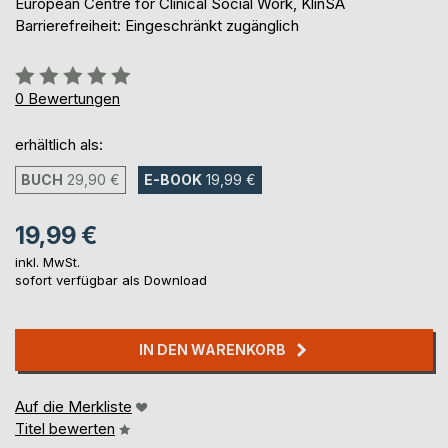
European Centre for Clinical Social Work, KlinSA
Barrierefreiheit: Eingeschränkt zugänglich
Bewertung::
0%
0
Bewertungen
erhältlich als:
BUCH
29,90 €
E-BOOK
19,99 €
19,99 €
inkl. MwSt.
sofort verfügbar als Download
IN DEN WARENKORB
Auf die Merkliste
Titel bewerten