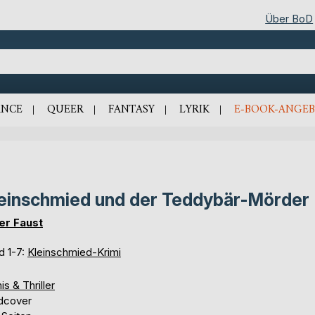
Über BoD
NCE
QUEER
FANTASY
LYRIK
E-BOOK-ANGEB
einschmied und der Teddybär-Mörder
er Faust
d 1-7:
Kleinschmied-Krimi
is & Thriller
dcover