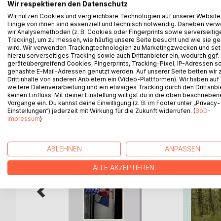
Ein kleiner Hund lief durch den Park eines Vorstadt
Wir respektieren den Datenschutz
Aufmerksamkeit der Kinder, die im Sandkasten spielt
Wir nutzen Cookies und vergleichbare Technologien auf unserer Website
Kinder und Erwachsene dem Hund nach. Als sich de
Einige von ihnen sind essenziell und technisch notwendig. Daneben ver
wir Analysemethoden (z. B. Cookies oder Fingerprints sowie serverseitig
Teddybär wurde gegen ein Stück Wurst eingetauscht
Tracking), um zu messen, wie häufig unsere Seite besucht und wie sie ge
wurde: 'Der ist durch die Brust geschossen!' So 
wird. Wir verwenden Trackingtechnologien zu Marketingzwecken und se
Chefinspektor Kleinschmied von der Mordkommis
hierzu serverseitiges Tracking sowie auch Drittanbieter ein, wodurch ggf.
geräteübergreifend Cookies, Fingerprints, Tracking-Pixel, IP-Adressen s
gehashte E-Mail-Adressen genutzt werden. Auf unserer Seite betten wir
Drittinhalte von anderen Anbietern ein (Video-Plattformen). Wir haben auf
weitere Datenverarbeitung und ein etwaiges Tracking durch den Drittanbi
keinen Einfluss. Mit deiner Einstellung willigst du in die oben beschriebe
WEITERE TITEL BEI
Bo
Vorgänge ein. Du kannst deine Einwilligung (z. B. im Footer unter „Privacy-
Einstellungen“) jederzeit mit Wirkung für die Zukunft widerrufen. (
BoD-
Impressum
)
ABLEHNEN
ANPASSEN
ALLE AKZEPTIEREN