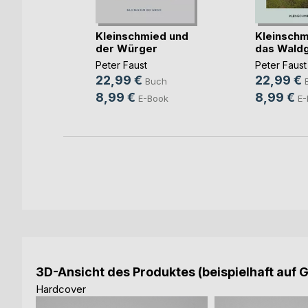
der
Kleinschmied und
Kleinschm
der Würger
das Wald
Peter Faust
Peter Faust
ch
22,99 €
22,99 €
Buch
ok
8,99 €
8,99 €
E-Book
E-
3D-Ansicht des Produktes (beispielhaft auf 
Hardcover