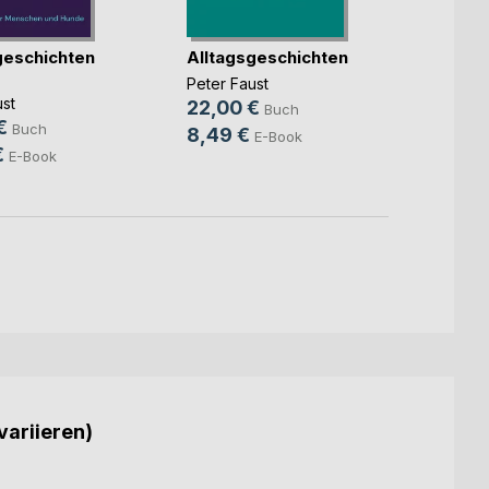
geschichten
Alltagsgeschichten
Die Z
Bd. 2
Peter Faust
st
Peter 
22,00 €
Buch
€
25,0
Buch
8,49 €
E-Book
€
9,99
E-Book
variieren)