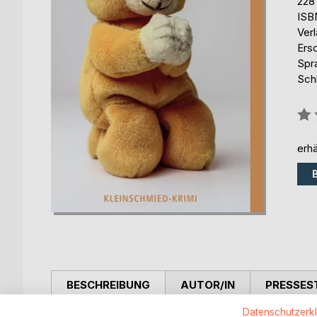
228
ISB
Ver
Ers
Spr
Sch
Bew
0%
erhä
BESCHREIBUNG
AUTOR/IN
PRESSES
Datenschutzerk