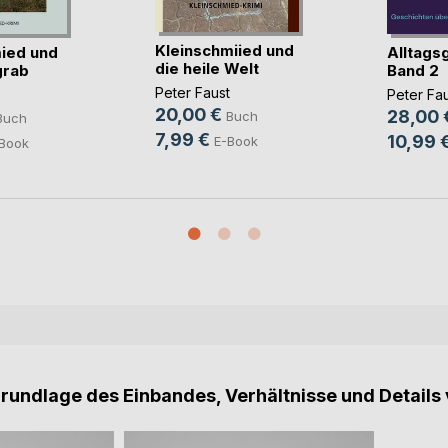
Kleinschmiied und
ied und
Alltags
die heile Welt
grab
Band 2
Peter Faust
Peter Fau
20,00 €
28,00 
Buch
Buch
7,99 €
10,99 
E-Book
Book
Grundlage des Einbandes, Verhältnisse und Details 