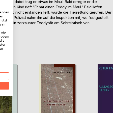
bezirks, dabei trug er etwas im Maul. Bald erregte er die
en. Ein Kind rief: 'Er hat einen Teddy im Maul.' Bald liefen
.
r Hund nicht einfangen ließ, wurde die Tierrettung gerufen. Der
wenden
es
. Ein Polizist nahm ihn auf die Inspektion mit, wo festgestellt
nutzt
landete ein zerzauster Teddybär am Schreibtisch von
tzen
sion.
owie
 zudem
 die
eter
nen
D