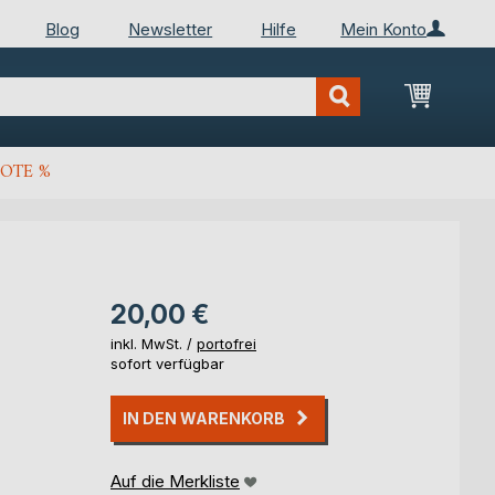
Blog
Newsletter
Hilfe
Mein Konto
Mein Wa
OTE %
20,00 €
inkl. MwSt. /
portofrei
sofort verfügbar
IN DEN WARENKORB
Auf die Merkliste