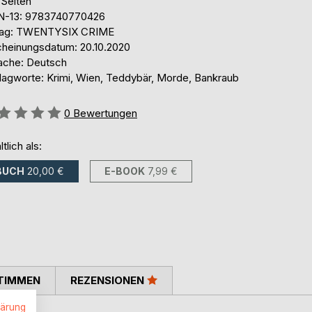
 Seiten
N-13: 9783740770426
lag: TWENTYSIX CRIME
cheinungsdatum: 20.10.2020
ache: Deutsch
lagworte: Krimi, Wien, Teddybär, Morde, Bankraub
ertung::
0
Bewertungen
ltlich als:
BUCH
20,00 €
E-BOOK
7,99 €
TIMMEN
REZENSIONEN
lärung