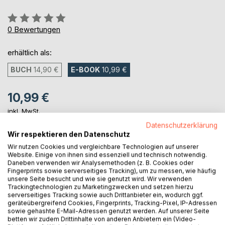
Bewertung::
0%
0
Bewertungen
erhältlich als:
BUCH
14,90 €
E-BOOK
10,99 €
10,99 €
inkl. MwSt.
sofort verfügbar als Download
Datenschutzerklärung
Wir respektieren den Datenschutz
Wir nutzen Cookies und vergleichbare Technologien auf unserer
Website. Einige von ihnen sind essenziell und technisch notwendig.
IN DEN WARENKORB
Daneben verwenden wir Analysemethoden (z. B. Cookies oder
Fingerprints sowie serverseitiges Tracking), um zu messen, wie häufig
unsere Seite besucht und wie sie genutzt wird. Wir verwenden
Auf die Merkliste
Trackingtechnologien zu Marketingzwecken und setzen hierzu
Titel bewerten
serverseitiges Tracking sowie auch Drittanbieter ein, wodurch ggf.
geräteübergreifend Cookies, Fingerprints, Tracking-Pixel, IP-Adressen
sowie gehashte E-Mail-Adressen genutzt werden. Auf unserer Seite
betten wir zudem Drittinhalte von anderen Anbietern ein (Video-