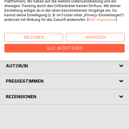
Plattformen). Wir haben auf die weitere Datenverarbeitung und ein
etwaiges Tracking durch den Drittanbieter keinen Einfluss. Mit deiner
Einstellung willigst du in die oben beschriebenen Vorgänge ein. Du
kannst deine Einwilligung (z. B. im Footer unter „Privacy-Einstellungen“)
jederzeit mit Wirkung für die Zukunft widerrufen. (
BoD-Impressum
)
BESCHREIBUNG
ABLEHNEN
ANPASSEN
Johannes Haase schreibt Gedichte, die aus der Seele
ALLE AKZEPTIEREN
sprechen.
AUTOR/IN
PRESSESTIMMEN
REZENSIONEN