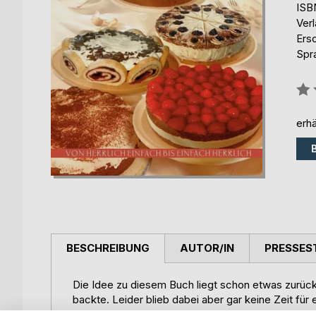
ISB
Ver
Ers
Spr
Bew
0%
erhä
BESCHREIBUNG
AUTOR/IN
PRESSES
Die Idee zu diesem Buch liegt schon etwas zurück
backte. Leider blieb dabei aber gar keine Zeit für
In unserem Sommerurlaub kamen ihr dann während d