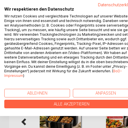
Datenschutzerk
stichwortartig festhielt.
Wir respektieren den Datenschutz
Nach dem Urlaub begann ein neuer Arbeitsabschni
Wir nutzen Cookies und vergleichbare Technologien auf unserer Website
Ideen in die Tat umgesetzt. Die Kuchen werden m
Einige von ihnen sind essenziell und technisch notwendig. Daneben ver
wohlwollend sofort Rückmeldung. Auch wird gefach
wir Analysemethoden (z. B. Cookies oder Fingerprints sowie serverseitig
den Bewohnern an, dass wir uns entschlossen hab
Tracking), um zu messen, wie häufig unsere Seite besucht und wie sie ge
wird. Wir verwenden Trackingtechnologien zu Marketingzwecken und se
Fortan wurden alle Kuchen und Torten im Bild fest
hierzu serverseitiges Tracking sowie auch Drittanbieter ein, wodurch ggf.
Das Ergebnis liegt nun in Ihren Händen und soll
geräteübergreifend Cookies, Fingerprints, Tracking-Pixel, IP-Adressen s
gehashte E-Mail-Adressen genutzt werden. Auf unserer Seite betten wir
Drittinhalte von anderen Anbietern ein (Video-Plattformen). Wir haben auf
weitere Datenverarbeitung und ein etwaiges Tracking durch den Drittanbi
keinen Einfluss. Mit deiner Einstellung willigst du in die oben beschriebe
WEITERE TITEL BEI
Bo
Vorgänge ein. Du kannst deine Einwilligung (z. B. im Footer unter „Privacy-
Einstellungen“) jederzeit mit Wirkung für die Zukunft widerrufen. (
BoD-
Impressum
)
ABLEHNEN
ANPASSEN
ALLE AKZEPTIEREN