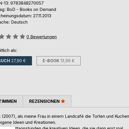
N-13: 9783848270057
lag: BoD - Books on Demand
cheinungsdatum: 27.11.2013
ache: Deutsch
ertung::
0
Bewertungen
ltlich als:
BUCH
27,90 €
E-BOOK
13,99 €
TIMMEN
REZENSIONEN
 (2007), als meine Frau in einem Landcafé die Torten und Kuche
 eigene Ideen und Kreationen.
er Mittagsstunden die kreativen Ideen, die sie dann erst mal