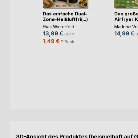
Das einfache Dual-
Das große
Zone-Heißluftfri(...)
Airfryer 
h
Elias Winterfeld
Marlene Vo
13,99 €
14,99 €
Buch
B
ch
1,49 €
E-Book
3D-Ansicht des Produktes (beispielhaft auf 