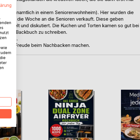
lärung
tt (ehrenamtlich in einem Seniorenwohnheim). Hier wurden die
.
ehrmals die Woche an die Senioren verkauft. Diese geben
wenden
simpelt und diskutiert. Die Kuchen und Torten kamen so gut bei
es
en, ein Backbuch zu schreiben.
nutzt
tzen
gehalten.
 Spaß und Freude beim Nachbacken machen.
owie
 zudem
 die
eter
nen
D