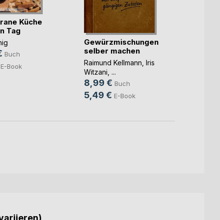
rane Küche
Wenn
en Tag
Mensc
Gewürzmischungen
nig
ne(...)
selber machen
Aless
€
Buch
10,9
Raimund Kellmann
,
Iris
E-Book
Witzani
, ...
8,99 €
Buch
5,49 €
E-Book
variieren)