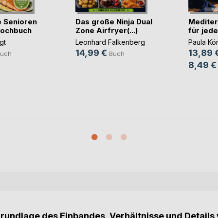
 Senioren
Das große Ninja Dual
Mediter
Kochbuch
Zone Airfryer(...)
für jed
gt
Leonhard Falkenberg
Paula Kö
14,99 €
13,89 
uch
Buch
8,49 €
Grundlage des Einbandes, Verhältnisse und Details 