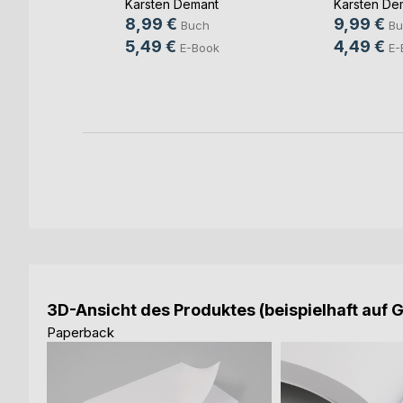
Karsten Demant
Karsten De
r
8,99 €
9,99 €
Buch
Bu
ch
5,49 €
4,49 €
E-Book
E-
ook
3D-Ansicht des Produktes (beispielhaft auf 
Paperback