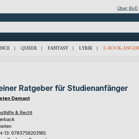
Über BoD
NCE
QUEER
FANTASY
LYRIK
E-BOOK-ANGEB
einer Ratgeber für Studienanfänger
sten Demant
sthilfe & Recht
erback
Seiten
N-13: 9783756203185