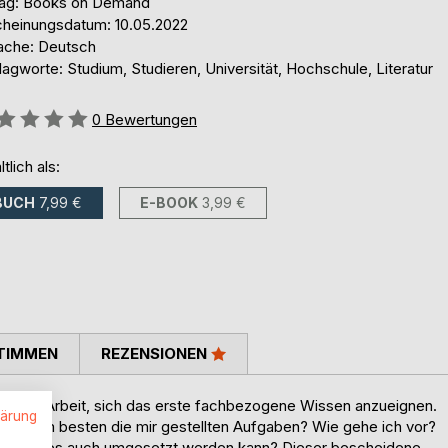
lag: Books on Demand
cheinungsdatum: 10.05.2022
ache: Deutsch
agworte: Studium, Studieren, Universität, Hochschule, Literatur
ertung::
0
Bewertungen
ltlich als:
BUCH
7,99 €
E-BOOK
3,99 €
TIMMEN
REZENSIONEN
an die Arbeit, sich das erste fachbezogene Wissen anzueignen.
lärung
 ich am besten die mir gestellten Aufgaben? Wie gehe ich vor?
wird und es auch umgesetzt werden kann? Dieser bescheidene