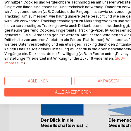
Wir nutzen Cookies und vergleichbare Technologien auf unserer Website
Ratgeber hat sich das Ziel gestellt, den Studiena
Einige von ihnen sind essenziell und technisch notwendig. Daneben ver
wir Analysemethoden (z. B. Cookies oder Fingerprints sowie serverseitig
aufzuzeigen, damit gute Ergebnisse in der Studien
Tracking), um zu messen, wie häufig unsere Seite besucht und wie sie ge
Ratschläge, die den Sinn haben, einen schnelle
wird. Wir verwenden Trackingtechnologien zu Marketingzwecken und se
hierzu serverseitiges Tracking sowie auch Drittanbieter ein, wodurch ggf.
geräteübergreifend Cookies, Fingerprints, Tracking-Pixel, IP-Adressen s
gehashte E-Mail-Adressen genutzt werden. Auf unserer Seite betten wir
Drittinhalte von anderen Anbietern ein (Video-Plattformen). Wir haben auf
WEITERE TITEL BEI
Bo
weitere Datenverarbeitung und ein etwaiges Tracking durch den Drittanbi
keinen Einfluss. Mit deiner Einstellung willigst du in die oben beschriebe
Vorgänge ein. Du kannst deine Einwilligung (z. B. im Footer unter „Privacy-
Einstellungen“) jederzeit mit Wirkung für die Zukunft widerrufen. (
BoD-
Impressum
)
ABLEHNEN
ANPASSEN
ALLE AKZEPTIEREN
Der Blick in die
Die mensc
gene
Gesellschaftswiss(...)
Gesellschaf
r 27