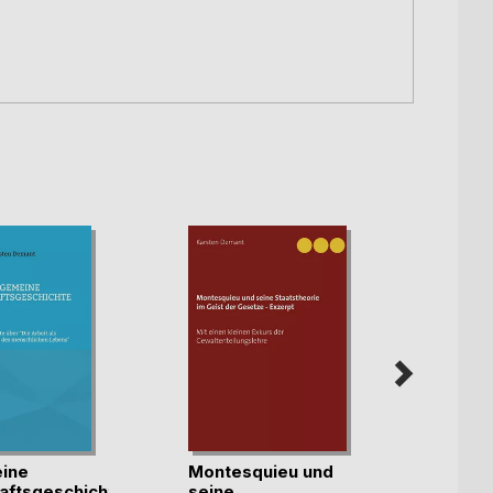
ine
Montesquieu und
Exzer
aftsgeschichte
seine
Cicer