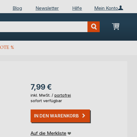
Blog
Newsletter
Hilfe
Mein Konto
Mein Wa
OTE %
7,99 €
inkl. MwSt. /
portofrei
sofort verfügbar
IN DEN WARENKORB
Auf die Merkliste