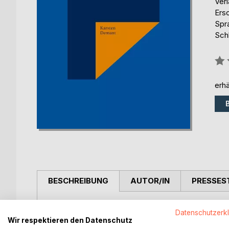
Ver
Ers
Spr
Schl
Bew
0%
erhä
BESCHREIBUNG
AUTOR/IN
PRESSES
Sobald das Studium begonnen hat, geht es sofort 
Datenschutzerk
Sogleich wird die Frage aufkommen, wie bewältige
Wir respektieren den Datenschutz
Wie schaffe ich es, dass das Gelernte behalten 