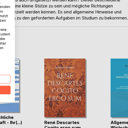
.
nfänger eine kleine Stütze zu sein und mögliche Richtungen
wenden
es
arbeit erzielt werden können. Es sind allgemeine Hinweise und
nutzt
ren Zugang zu den geforderten Aufgaben im Studium zu bekommen.
tzen
owie
 zudem
 die
D
eter
nen
hliche
René Descartes
Allgeme
t - Ihr(...)
Cogito ergo sum
Wirtsch