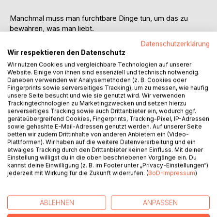
Manchmal muss man furchtbare Dinge tun, um das zu
bewahren, was man liebt.
Datenschutzerklärung
Arthur und seine jüngere Schwester Jane sind auf sich
Wir respektieren den Datenschutz
allein gestellt. Sie vertrauen nur einander. Und sie hüten ein
Wir nutzen Cookies und vergleichbare Technologien auf unserer
dunkles Geheimnis: Vor Jahren begingen ihre Eltern im
Website. Einige von ihnen sind essenziell und technisch notwendig.
Badezimmer Selbstmord.
Daneben verwenden wir Analysemethoden (z. B. Cookies oder
Fingerprints sowie serverseitiges Tracking), um zu messen, wie häufig
unsere Seite besucht und wie sie genutzt wird. Wir verwenden
Um nicht voneinander getrennt zu werden, verheimlichen
Trackingtechnologien zu Marketingzwecken und setzen hierzu
Arthur und Jane den Tod der Eltern und versuchen, das Bild
serverseitiges Tracking sowie auch Drittanbieter ein, wodurch ggf.
geräteübergreifend Cookies, Fingerprints, Tracking-Pixel, IP-Adressen
der vollständigen Familie nach außen aufrechtzuhalten.
sowie gehashte E-Mail-Adressen genutzt werden. Auf unserer Seite
betten wir zudem Drittinhalte von anderen Anbietern ein (Video-
Das Leben ist hart. Es ist geprägt von Armut, Gewalt,
Plattformen). Wir haben auf die weitere Datenverarbeitung und ein
Verwahrlosung und der Angst vor dem Tag, an dem die
etwaiges Tracking durch den Drittanbieter keinen Einfluss. Mit deiner
Einstellung willigst du in die oben beschriebenen Vorgänge ein. Du
Wahrheit ans Licht kommt. Nur in ihrem eigenen
kannst deine Einwilligung (z. B. im Footer unter „Privacy-Einstellungen“)
Mikrokosmos, abgeschottet von der Welt, sind die beiden
jederzeit mit Wirkung für die Zukunft widerrufen. (
BoD-Impressum
)
glücklich.
Doch die Bedrohlichkeiten der Außenwelt lassen sich nicht
ABLEHNEN
ANPASSEN
auf ewig fernhalten. Und als Arthurs Liebe zu Jane immer