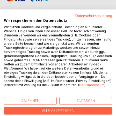
Datenschutzerklärung
Wir respektieren den Datenschutz
Wir nutzen Cookies und vergleichbare Technologien auf unserer
BESCHREIBUNG
Website. Einige von ihnen sind essenziell und technisch notwendig.
Daneben verwenden wir Analysemethoden (z. B. Cookies oder
Fingerprints sowie serverseitiges Tracking), um zu messen, wie häufig
"Weil ich weiß, dass im Lauf der Zeit so manches dem
unsere Seite besucht und wie sie genutzt wird. Wir verwenden
Trackingtechnologien zu Marketingzwecken und setzen hierzu
Gedächtnis entschwindet, habe ich mich entschlossen, mir
serverseitiges Tracking sowie auch Drittanbieter ein, wodurch ggf.
einiges aufzuschreiben. Ich kann und will aber nicht von
geräteübergreifend Cookies, Fingerprints, Tracking-Pixel, IP-Adressen
großen Taten reden."
sowie gehashte E-Mail-Adressen genutzt werden. Auf unserer Seite
betten wir zudem Drittinhalte von anderen Anbietern ein (Video-
Plattformen). Wir haben auf die weitere Datenverarbeitung und ein
Diese Passage aus den Aufzeichnungen und Erinnerungen
etwaiges Tracking durch den Drittanbieter keinen Einfluss. Mit deiner
seines Großvaters Karl Dreher an seinen Kriegsdienst im
Einstellung willigst du in die oben beschriebenen Vorgänge ein. Du
ersten Weltkrieg in den Jahren 1915 bis 1918 war für dessen
kannst deine Einwilligung (z. B. im Footer unter „Privacy-Einstellungen“)
jederzeit mit Wirkung für die Zukunft widerrufen. (
BoD-Impressum
)
Enkel Ralf-Uwe Schrenk die Inspiration für den Titel des
Buches "Kleine Große Taten".
ABLEHNEN
ANPASSEN
Karl Dreher versah seinen Dienst als Pioniersoldat in der
Württembergischen Straßenbaukompanie No. 71 an der
ALLE AKZEPTIEREN
Westfront in Frankreich und Belgien. Als Einsatzgebiete in