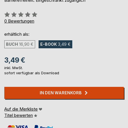
Barrierefreiheit: Eingeschränkt zugänglich
Bewertung::
0%
0
Bewertungen
erhältlich als:
BUCH
16,90 €
E-BOOK
3,49 €
3,49 €
inkl. MwSt.
sofort verfügbar als Download
IN DEN WARENKORB
Auf die Merkliste
Titel bewerten