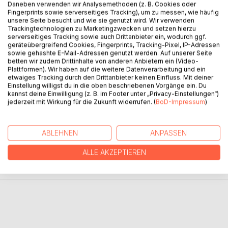
Daneben verwenden wir Analysemethoden (z. B. Cookies oder
Fingerprints sowie serverseitiges Tracking), um zu messen, wie häufig
Dieses Buch in dritter Auflage ist eine kleine Einführung in
unsere Seite besucht und wie sie genutzt wird. Wir verwenden
die Energetische Spagyrik, für Ärzte, Heilpraktiker,
Trackingtechnologien zu Marketingzwecken und setzen hierzu
serverseitiges Tracking sowie auch Drittanbieter ein, wodurch ggf.
Therapeuten und Selbstheiler, vor allem für diejenigen, die
geräteübergreifend Cookies, Fingerprints, Tracking-Pixel, IP-Adressen
von Spagyrik noch nie etwas gehört haben. Es führt den
sowie gehashte E-Mail-Adressen genutzt werden. Auf unserer Seite
Leser in moderner, sachlicher Sprache in eine wunderbare,
betten wir zudem Drittinhalte von anderen Anbietern ein (Video-
Plattformen). Wir haben auf die weitere Datenverarbeitung und ein
alchemistische und hochwirksame, alternativ-medizinische
etwaiges Tracking durch den Drittanbieter keinen Einfluss. Mit deiner
Heilweise ein.
Einstellung willigst du in die oben beschriebenen Vorgänge ein. Du
kannst deine Einwilligung (z. B. im Footer unter „Privacy-Einstellungen“)
jederzeit mit Wirkung für die Zukunft widerrufen. (
BoD-Impressum
)
AUTOR/IN
ABLEHNEN
ANPASSEN
PRESSESTIMMEN
ALLE AKZEPTIEREN
REZENSIONEN