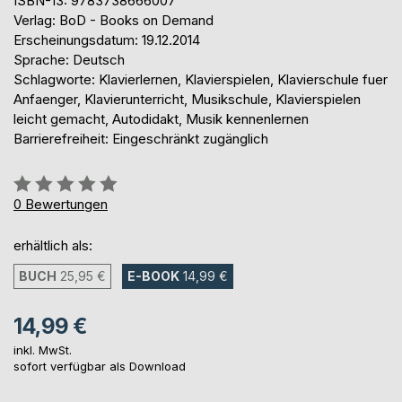
ISBN-13: 9783738666007
Verlag: BoD - Books on Demand
Erscheinungsdatum: 19.12.2014
Sprache: Deutsch
Schlagworte: Klavierlernen, Klavierspielen, Klavierschule fuer
Anfaenger, Klavierunterricht, Musikschule, Klavierspielen
leicht gemacht, Autodidakt, Musik kennenlernen
Barrierefreiheit: Eingeschränkt zugänglich
Bewertung::
0%
0
Bewertungen
erhältlich als:
BUCH
25,95 €
E-BOOK
14,99 €
14,99 €
inkl. MwSt.
sofort verfügbar als Download