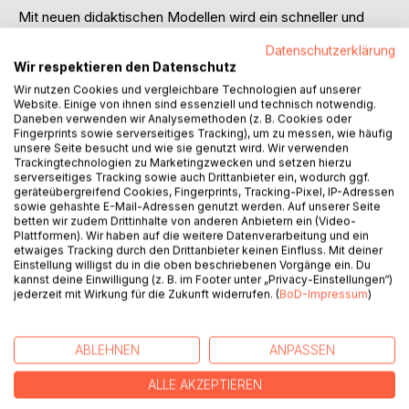
Mit neuen didaktischen Modellen wird ein schneller und
wirklich unkomplizierter Einstieg in die Welt des
Datenschutzerklärung
Klavierspielens ermöglicht.
Wir respektieren den Datenschutz
Wir nutzen Cookies und vergleichbare Technologien auf unserer
Dieses Lehrbuch ist das Gerüst für einen erfolgreichen
Website. Einige von ihnen sind essenziell und technisch notwendig.
Klavier-Unterricht an Schulen und Musikschulen.
Daneben verwenden wir Analysemethoden (z. B. Cookies oder
Konzept, Aufbau und Didaktik ermöglichen aber auch
Fingerprints sowie serverseitiges Tracking), um zu messen, wie häufig
unsere Seite besucht und wie sie genutzt wird. Wir verwenden
hervorragend ein Selbststudium daheim.
Trackingtechnologien zu Marketingzwecken und setzen hierzu
serverseitiges Tracking sowie auch Drittanbieter ein, wodurch ggf.
Ein kleiner Auszug aus dem Elementarstoff dieser Stufe 1:
geräteübergreifend Cookies, Fingerprints, Tracking-Pixel, IP-Adressen
sowie gehashte E-Mail-Adressen genutzt werden. Auf unserer Seite
betten wir zudem Drittinhalte von anderen Anbietern ein (Video-
- Klavier, Sitzhaltung, Hände, Finger-Feinmotorik
Plattformen). Wir haben auf die weitere Datenverarbeitung und ein
- Finger und Zahlen, Tastatur und Hände
etwaiges Tracking durch den Drittanbieter keinen Einfluss. Mit deiner
- Notenliniensysteme für beide Hände
Einstellung willigst du in die oben beschriebenen Vorgänge ein. Du
kannst deine Einwilligung (z. B. im Footer unter „Privacy-Einstellungen“)
- Notenschlüssel, Noten, Notenwerte und Pausen
jederzeit mit Wirkung für die Zukunft widerrufen. (
BoD-Impressum
)
- Erarbeitung des 4-Viertel- und 3-Viertel-Taktes
- Spielen in verschiedenen Lagen
- Auftakt, Haltebogen, Klammern, Tonleiter
ABLEHNEN
ANPASSEN
- Punktierte Noten, Achtelnoten und Pausen
- Staccato- und Legato-Spiel
ALLE AKZEPTIEREN
- Vortragsbezeichnungen und "Dynamisches Spielen"