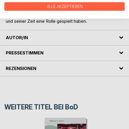
des Exils sowie für die Familie Mann interessieren.
ALLE AKZEPTIEREN
Ein `Who is Who´ bei Klaus Mann gestattet es, einzelne
Personen einordnen zu können, die in Klaus Manns Leben
und seiner Zeit eine Rolle gespielt haben.
AUTOR/IN
PRESSESTIMMEN
REZENSIONEN
WEITERE TITEL BEI
BoD