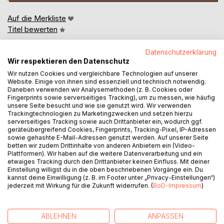
Auf die Merkliste
Titel bewerten
Datenschutzerklärung
Wir respektieren den Datenschutz
Wir nutzen Cookies und vergleichbare Technologien auf unserer
Website. Einige von ihnen sind essenziell und technisch notwendig.
Daneben verwenden wir Analysemethoden (z. B. Cookies oder
Fingerprints sowie serverseitiges Tracking), um zu messen, wie häufig
BESCHREIBUNG
unsere Seite besucht und wie sie genutzt wird. Wir verwenden
Trackingtechnologien zu Marketingzwecken und setzen hierzu
serverseitiges Tracking sowie auch Drittanbieter ein, wodurch ggf.
geräteübergreifend Cookies, Fingerprints, Tracking-Pixel, IP-Adressen
Der Schriftsteller Klaus Mann, ältester Sohn Thomas
sowie gehashte E-Mail-Adressen genutzt werden. Auf unserer Seite
Manns, war einer der schärfsten literarischen Kritiker des
betten wir zudem Drittinhalte von anderen Anbietern ein (Video-
Plattformen). Wir haben auf die weitere Datenverarbeitung und ein
Nationalsozialismus. Das Buch zeichnet die Entwicklung
etwaiges Tracking durch den Drittanbieter keinen Einfluss. Mit deiner
nach, die Klaus Mann in seinem Leben vollzogen hat, und
Einstellung willigst du in die oben beschriebenen Vorgänge ein. Du
beschreibt die unterschiedlichen Facetten seines Werkes.
kannst deine Einwilligung (z. B. im Footer unter „Privacy-Einstellungen“)
jederzeit mit Wirkung für die Zukunft widerrufen. (
BoD-Impressum
)
Dabei finden auch die Zeitumstände, in denen Klaus Mann
gelebt hat, besondere Berücksichtigung.
Das Buch richtet sich an alle, die sich für die Literatur der
ABLEHNEN
ANPASSEN
Weimarer Republik, die Zeit des Nationalsozialismus und