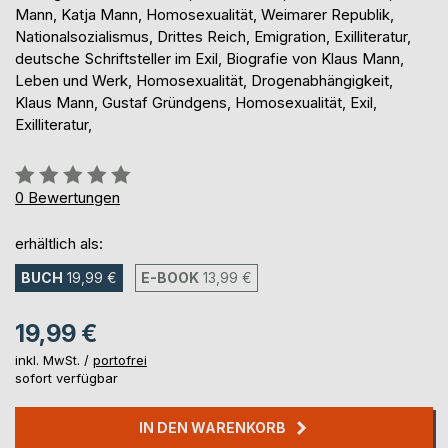
Mann, Katja Mann, Homosexualität, Weimarer Republik,
Nationalsozialismus, Drittes Reich, Emigration, Exilliteratur,
deutsche Schriftsteller im Exil, Biografie von Klaus Mann,
Leben und Werk, Homosexualität, Drogenabhängigkeit,
Klaus Mann, Gustaf Gründgens, Homosexualität, Exil,
Exilliteratur,
Bewertung::
0%
0
Bewertungen
erhältlich als:
BUCH
19,99 €
E-BOOK
13,99 €
19,99 €
inkl. MwSt. /
portofrei
sofort verfügbar
IN DEN WARENKORB