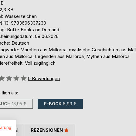
UB
02,3 KB
: Wasserzeichen
N-13: 9783696337230
lag: BoD - Books on Demand
cheinungsdatum: 08.06.2026
ache: Deutsch
lagworte: Märchen aus Mallorca, mystische Geschichten aus Mall
en aus Mallorca, Legenden aus Mallorca, Mythen aus Mallorca
ierefreiheit: Voll zugänglich
ertung::
0
Bewertungen
ltlich als:
BUCH
13,95 €
E-BOOK
6,99 €
lärung
TIMMEN
REZENSIONEN