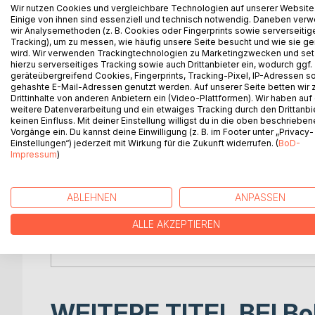
Wir nutzen Cookies und vergleichbare Technologien auf unserer Website
Einige von ihnen sind essenziell und technisch notwendig. Daneben ver
Klassische Märchen aus Mallorca entführt die Les
wir Analysemethoden (z. B. Cookies oder Fingerprints sowie serverseitig
die weit mehr ist als Sonne, Meer und Urlaub. Zwis
Tracking), um zu messen, wie häufig unsere Seite besucht und wie sie ge
geheimnisvollen Höhlen und leuchtenden Buchten 
wird. Wir verwenden Trackingtechnologien zu Marketingzwecken und se
hierzu serverseitiges Tracking sowie auch Drittanbieter ein, wodurch ggf.
Liebe und alten Wundern erzählen.
geräteübergreifend Cookies, Fingerprints, Tracking-Pixel, IP-Adressen s
gehashte E-Mail-Adressen genutzt werden. Auf unserer Seite betten wir
In diesen Märchen begegnen arme Fischer leuchte
Drittinhalte von anderen Anbietern ein (Video-Plattformen). Wir haben auf
weitere Datenverarbeitung und ein etwaiges Tracking durch den Drittanbi
verborgenen Mächten, einfache Menschen erhalten
keinen Einfluss. Mit deiner Einstellung willigst du in die oben beschriebe
verwunschene Orte offenbaren ihre Geheimnisse nur
Vorgänge ein. Du kannst deine Einwilligung (z. B. im Footer unter „Privacy-
Wer ehrlich bleibt, wer anderen hilft und wer den 
Einstellungen“) jederzeit mit Wirkung für die Zukunft widerrufen. (
BoD-
Impressum
)
Das Buch verbindet die besondere Atmosphäre Mal
von der Weisheit des Meeres, vom Flüstern alter
ABLEHNEN
ANPASSEN
geheimnisvollen Nächten und Prüfungen, die nur 
ALLE AKZEPTIEREN
Klassische Märchen aus Mallorca ist ein stimmungsv
der Magie der Insel verzaubern lassen möchten.
WEITERE TITEL BEI
Bo