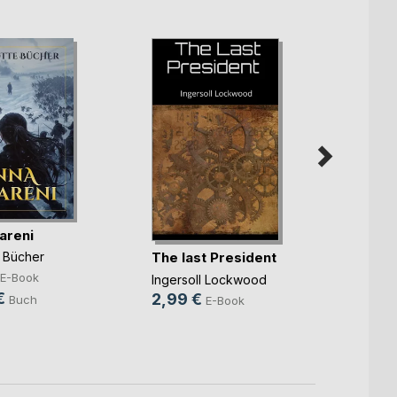
areni
The last President
Der l
e Bücher
Bannb
E-Book
Ingersoll Lockwood
Greg W
€
2,99 €
Buch
E-Book
14,9