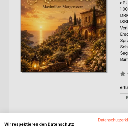
eP
1.0
DRM
ISB
Ver
Ers
Spr
Sch
Sag
Barr
Bew
0%
erhä
Datenschutzerk
BESCHREIBUNG
AUTOR/IN
PRESSES
Wir respektieren den Datenschutz