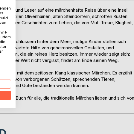
.
wenden
erinnen und Leser auf eine märchenhafte Reise über eine Insel,
es
chen stillen Olivenhainen, alten Steindörfern, schroffen Küsten,
nutzt
erwachen Geschichten zum Leben, die von Mut, Treue, Klugheit,
tzen
owie
 zudem
nden Schlössern hinter dem Meer, mutige Kinder stellen sich
 die
eter
 unerwartete Hilfe von geheimnisvollen Gestalten, und
nen
 jenen, die ein reines Herz besitzen. Immer wieder zeigt sich:
Zauber der Welt nicht vergisst, findet am Ende seinen Weg.
lorcas mit dem zeitlosen Klang klassischer Märchen. Es erzählt
 Bäume, von verborgenen Schätzen, sprechenden Tieren,
mit Mut und Güte bestanden werden können.
olles Buch für alle, die traditionelle Märchen lieben und sich vo
D