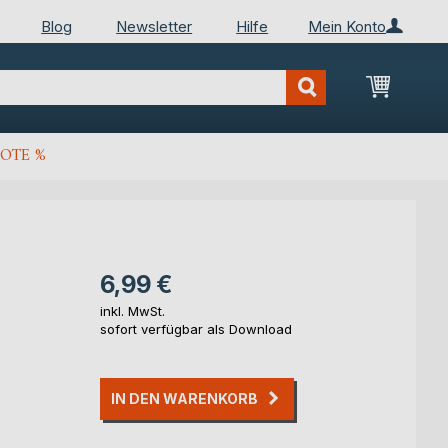
Blog
Newsletter
Hilfe
Mein Konto
Mein Wa
OTE %
6,99 €
inkl. MwSt.
sofort verfügbar als Download
IN DEN WARENKORB