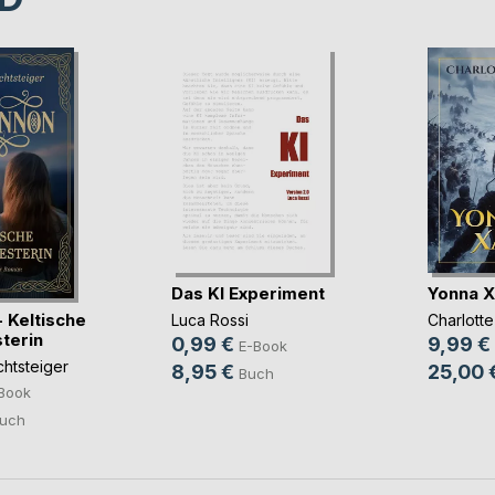
Das KI Experiment
Yonna X
 Keltische
Luca Rossi
Charlott
terin
0,99 €
9,99 €
E-Book
chtsteiger
8,95 €
25,00 
Buch
Book
uch