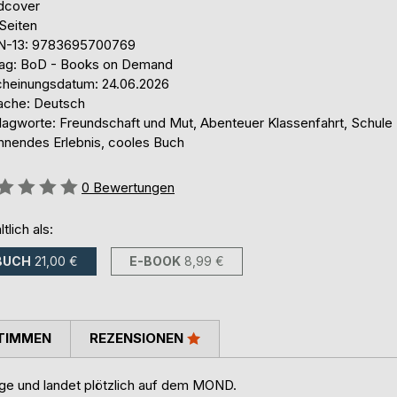
dcover
Seiten
N-13: 9783695700769
lag: BoD - Books on Demand
cheinungsdatum: 24.06.2026
ache: Deutsch
lagworte: Freundschaft und Mut, Abenteuer Klassenfahrt, Schule 
nnendes Erlebnis, cooles Buch
ertung::
0
Bewertungen
ltlich als:
BUCH
21,00 €
E-BOOK
8,99 €
TIMMEN
REZENSIONEN
Berge und landet plötzlich auf dem MOND.