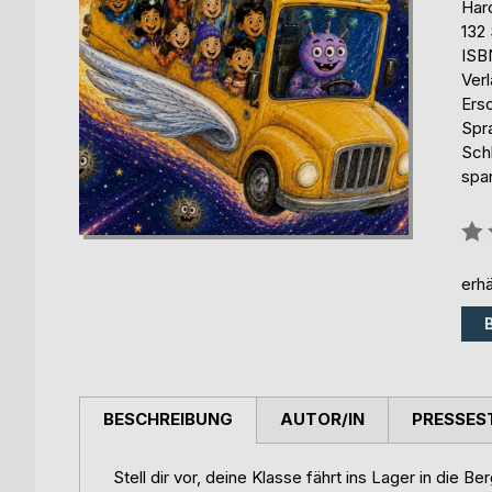
Har
132 
ISB
Ver
Ers
Spr
Sch
spa
Bew
0%
erhä
BESCHREIBUNG
AUTOR/IN
PRESSES
Stell dir vor, deine Klasse fährt ins Lager in die 