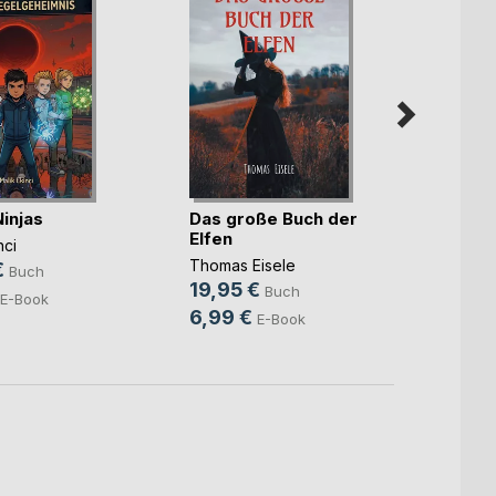
Ninjas
Das große Buch der
Licht
Elfen
nci
Katja 
Thomas Eisele
€
8,95
Buch
19,95 €
Buch
3,99
E-Book
6,99 €
E-Book