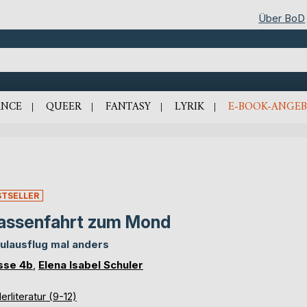
Über BoD
NCE
QUEER
FANTASY
LYRIK
E-BOOK-ANGEB
STSELLER
assenfahrt zum Mond
ulausflug mal anders
sse 4b
,
Elena Isabel Schuler
erliteratur (9-12)