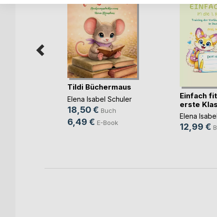
uer des
Tildi Büchermaus
Einfach fit
Elena Isabel Schuler
erste Kla
18,50 €
Buch
Elena Isabe
h
6,49 €
E-Book
12,99 €
B
ok