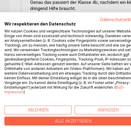
Genau das passiert der Klasse 4b, nachdem ein 
dringend Hilfe braucht.
Denn auf dem Mond ist ein riesiges Problem aus
Datenschutzerk
Wir respektieren den Datenschutz
Zum Glück weiss die 4b, was zu tun ist:
Wir nutzen Cookies und vergleichbare Technologien auf unserer Website
Staubsauger einpacken
Einige von ihnen sind essenziell und technisch notwendig. Daneben ver
Besen schnappen
wir Analysemethoden (z. B. Cookies oder Fingerprints sowie serverseitig
Snacks nicht vergessen
Tracking), um zu messen, wie häufig unsere Seite besucht und wie sie ge
wird. Wir verwenden Trackingtechnologien zu Marketingzwecken und se
Und los geht es in einer streng geheimen Mission v
hierzu serverseitiges Tracking sowie auch Drittanbieter ein, wodurch ggf.
Doch auf dem Mond läuft nicht alles nach Plan.
geräteübergreifend Cookies, Fingerprints, Tracking-Pixel, IP-Adressen s
Es gibt Schwerelosigkeit, kaputte Raketenbusse, 
gehashte E-Mail-Adressen genutzt werden. Auf unserer Seite betten wir
Drittinhalte von anderen Anbietern ein (Video-Plattformen). Wir haben auf
Plötzlich wird aus einer Klassenfahrt das grösste
weitere Datenverarbeitung und ein etwaiges Tracking durch den Drittanbi
Eine verrückte, spannende und superlustige Gesc
keinen Einfluss. Mit deiner Einstellung willigst du in die oben beschriebe
Idee alles verändern kann!
Vorgänge ein. Du kannst deine Einwilligung (z. B. im Footer unter „Privacy-
Einstellungen“) jederzeit mit Wirkung für die Zukunft widerrufen. (
BoD-
Impressum
)
WEITERE TITEL BEI
Bo
ABLEHNEN
ANPASSEN
ALLE AKZEPTIEREN