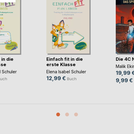
 in die
Einfach fit in die
Die 4C 
sse
erste Klasse
Malik Eki
l Schuler
Elena Isabel Schuler
19,99 
12,99 €
uch
Buch
9,99 €