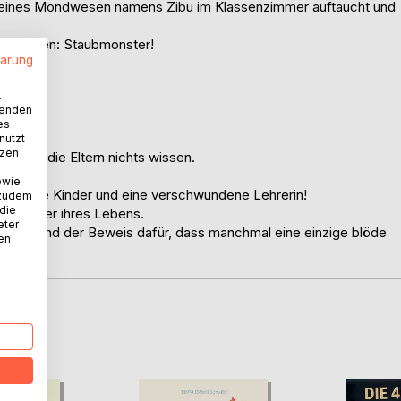
kleines Mondwesen namens Zibu im Klassenzimmer auftaucht und
gebrochen: Staubmonster!
lärung
.
wenden
es
nutzt
tzen
on der die Eltern nichts wissen.
owie
hungrige Kinder und eine verschwundene Lehrerin!
 zudem
 die
 Abenteuer ihres Lebens.
eter
hichte und der Beweis dafür, dass manchmal eine einzige blöde
nen
D