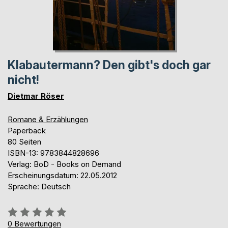
Klabautermann? Den gibt's doch gar
nicht!
Dietmar Röser
Romane & Erzählungen
Paperback
80 Seiten
ISBN-13: 9783844828696
Verlag: BoD - Books on Demand
Erscheinungsdatum: 22.05.2012
Sprache: Deutsch
Bewertung::
0%
0
Bewertungen