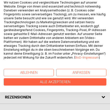
BESCHREIBUNG
Wir nutzen Cookies und vergleichbare Technologien auf unserer
Website. Einige von ihnen sind essenziell und technisch notwendig.
Daneben verwenden wir Analysemethoden (z. B. Cookies oder
Fingerprints sowie serverseitiges Tracking), um zu messen, wie häufig
Jan Brass, der alte Bootsmann, trauert der Zeit der
unsere Seite besucht und wie sie genutzt wird. Wir verwenden
schönen Segelschiffe nach, vor allem seinem letzten, der
Trackingtechnologien zu Marketingzwecken und setzen hierzu
TINA MARIE, die jetzt in einer Ecke des alten Hafens zum
serverseitiges Tracking sowie auch Drittanbieter ein, wodurch ggf.
geräteübergreifend Cookies, Fingerprints, Tracking-Pixel, IP-Adressen
Abwracken liegt. Und er ist fest davon überzeugt, dass es
sowie gehashte E-Mail-Adressen genutzt werden. Auf unserer Seite
einen Klabautermann gibt. Sein Neffe Tim hält das in Zeiten
betten wir zudem Drittinhalte von anderen Anbietern ein (Video-
von Satellitennavigation und Radar für völligen Unsinn . . .
Plattformen). Wir haben auf die weitere Datenverarbeitung und ein
etwaiges Tracking durch den Drittanbieter keinen Einfluss. Mit deiner
In dieser Geschichte geht es um Segelschiffe und die
Einstellung willigst du in die oben beschriebenen Vorgänge ein. Du
Sehnsucht nach fernen Ländern, aber es wird auch Fußball
kannst deine Einwilligung (z. B. im Footer unter „Privacy-Einstellungen“)
gespielt und am Computer herumgemacht.
jederzeit mit Wirkung für die Zukunft widerrufen. (
BoD-Impressum
)
AUTOR/IN
ABLEHNEN
ANPASSEN
ALLE AKZEPTIEREN
PRESSESTIMMEN
REZENSIONEN