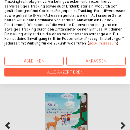
Trackingtechnologien zu Marketingzwecken und setzen hierzu
serverseitiges Tracking sowie auch Drittanbieter ein, wodurch ggf.
geräteübergreifend Cookies, Fingerprints, Tracking-Pixel, IP-Adressen
AUTOR/IN
sowie gehashte E-Mail-Adressen genutzt werden. Auf unserer Seite
betten wir zudem Drittinhalte von anderen Anbietern ein (Video-
Plattformen). Wir haben auf die weitere Datenverarbeitung und ein
PRESSESTIMMEN
etwaiges Tracking durch den Drittanbieter keinen Einfluss. Mit deiner
Einstellung willigst du in die oben beschriebenen Vorgänge ein. Du
kannst deine Einwilligung (z. B. im Footer unter „Privacy-Einstellungen“)
REZENSIONEN
jederzeit mit Wirkung für die Zukunft widerrufen. (
BoD-Impressum
)
ABLEHNEN
ANPASSEN
ALLE AKZEPTIEREN
WEITERE TITEL BEI
BoD