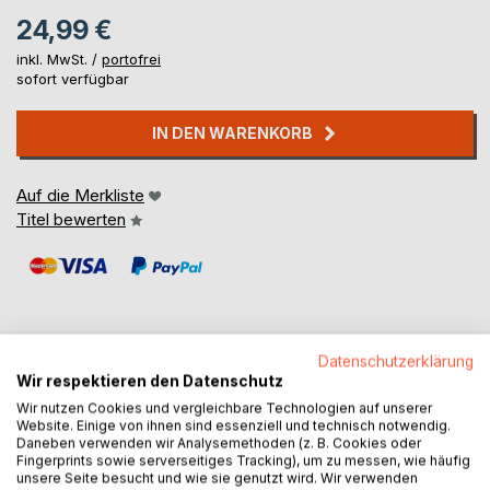
24,99 €
inkl. MwSt. /
portofrei
sofort verfügbar
IN DEN WARENKORB
Auf die Merkliste
Titel bewerten
Datenschutzerklärung
Wir respektieren den Datenschutz
BESCHREIBUNG
Wir nutzen Cookies und vergleichbare Technologien auf unserer
Website. Einige von ihnen sind essenziell und technisch notwendig.
Daneben verwenden wir Analysemethoden (z. B. Cookies oder
Kitty die Schneeflocke und ihre Reise auf die Erde - Ein
Fingerprints sowie serverseitiges Tracking), um zu messen, wie häufig
illustriertes Kinderbuch
unsere Seite besucht und wie sie genutzt wird. Wir verwenden