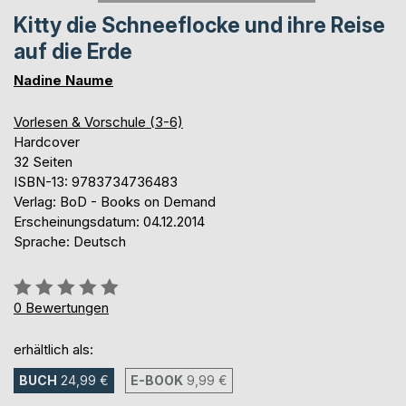
Kitty die Schneeflocke und ihre Reise
auf die Erde
Nadine Naume
Vorlesen & Vorschule (3-6)
Hardcover
32 Seiten
ISBN-13: 9783734736483
Verlag: BoD - Books on Demand
Erscheinungsdatum: 04.12.2014
Sprache: Deutsch
Bewertung::
0%
0
Bewertungen
erhältlich als:
BUCH
24,99 €
E-BOOK
9,99 €