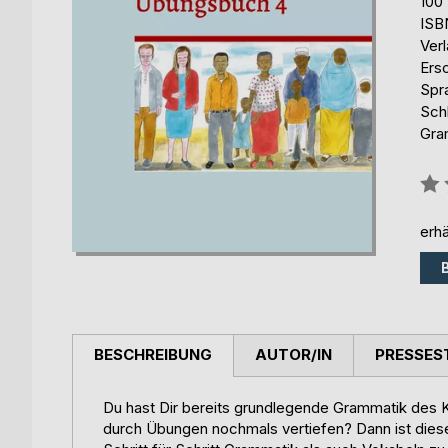
100
ISB
Ver
Ers
Spr
Schl
Gra
Bew
0%
erhä
BESCHREIBUNG
AUTOR/IN
PRESSES
Du hast Dir bereits grundlegende Grammatik des 
durch Übungen nochmals vertiefen? Dann ist diese