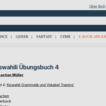
Über BoD
NCE
QUEER
FANTASY
LYRIK
E-BOOK-ANGEB
swahili Übungsbuch 4
astian Müller
d 4:
Kiswahili Grammatik und Vokabel Training'
achen
erback