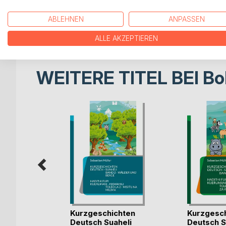
Übungsformate. In Teil 2 werden Dir die passenden
Noch ein Wörterbuch zur Hand oder der Blick in ein
ABLEHNEN
ANPASSEN
Nähe. Auf zu neuen Lernerfolgen
ALLE AKZEPTIEREN
WEITERE TITEL BEI
Bo
n Vinland
Kurzgeschichten
Kurzgesch
.)
Deutsch Suaheli
Deutsch S