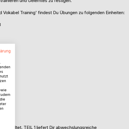
trainieren und Gelerntes zu festigen.
nd Vokabel Training' findest Du Übungen zu folgenden Einheiten:
3
lärung
.
wenden
es
nutzt
tzen
owie
 zudem
 die
eter
nen
ng gestaltet. TEIL 1 liefert Dir abwechslungsreiche