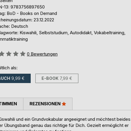
 Seiten
N-13: 9783756897650
lag: BoD - Books on Demand
cheinungsdatum: 23.12.2022
ache: Deutsch
agworte: Kiswahili, Selbststudium, Autodidakt, Vokabeltraining,
mmatiktraining
ertung::
0
Bewertungen
ltlich als:
BUCH
9,99 €
E-BOOK
7,99 €
TIMMEN
REZENSIONEN
Kiswahili und ein Grundvokabular angeeignet und möchtest beides
r Übungsband genau das richtige für Dich. Gezielt ermöglicht er