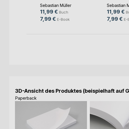
Wä(...)
Ti(...)
Sebastian Müller
Sebastian M
11,99 €
11,99 €
h
Buch
B
7,99 €
7,99 €
E-Book
E-
3D-Ansicht des Produktes (beispielhaft auf 
Paperback