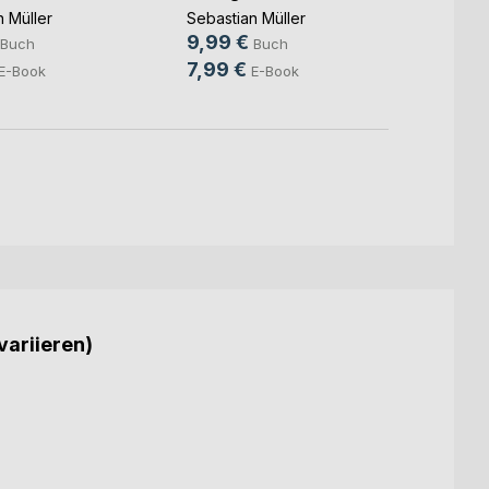
 Müller
Sebastian Müller
Sebast
9,99 €
5,99
Buch
Buch
7,99 €
4,49
E-Book
E-Book
variieren)