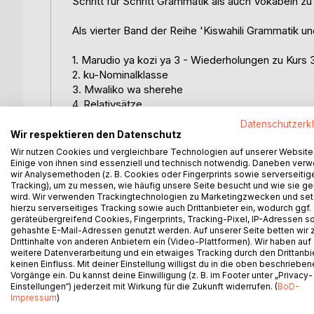
Schritt für Schritt Grammatik als auch Vokabeln zu 
Als vierter Band der Reihe 'Kiswahili Grammatik u
1. Marudio ya kozi ya 3 - Wiederholungen zu Kurs 
2. ku-Nominalklasse
3. Mwaliko wa sherehe
4. Relativsätze
5. Verneinung von Relativsätzen
Datenschutzerk
6. Verbderivate
Wir respektieren den Datenschutz
7. Maandalizi ya sherehe
Wir nutzen Cookies und vergleichbare Technologien auf unserer Website
8. Sherehe ya Mzee Hussein
Einige von ihnen sind essenziell und technisch notwendig. Daneben ver
wir Analysemethoden (z. B. Cookies oder Fingerprints sowie serverseitig
9. Bedingungssätze mit -nge-
Tracking), um zu messen, wie häufig unsere Seite besucht und wie sie ge
10. Bedingungssätze mit -ngali-
wird. Wir verwenden Trackingtechnologien zu Marketingzwecken und se
11. Verneinung von -nge- und -ngali-
hierzu serverseitiges Tracking sowie auch Drittanbieter ein, wodurch ggf.
geräteübergreifend Cookies, Fingerprints, Tracking-Pixel, IP-Adressen s
12. Safari
gehashte E-Mail-Adressen genutzt werden. Auf unserer Seite betten wir
13. u-Nomialklasse
Drittinhalte von anderen Anbietern ein (Video-Plattformen). Wir haben auf
14. Kuelekea shuleni
weitere Datenverarbeitung und ein etwaiges Tracking durch den Drittanbi
keinen Einfluss. Mit deiner Einstellung willigst du in die oben beschriebe
15. Neema anafundisha
Vorgänge ein. Du kannst deine Einwilligung (z. B. im Footer unter „Privacy-
16. Familia ya Klaus inaagana na familia ya Baraka
Einstellungen“) jederzeit mit Wirkung für die Zukunft widerrufen. (
BoD-
Impressum
)
Der Band ist speziell für das selbstständige Traini