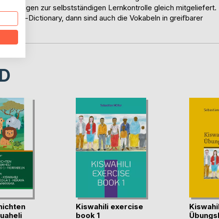
 Lösungen zur selbstständigen Lernkontrolle gleich mitgeliefert.
 Online-Dictionary, dann sind auch die Vokabeln in greifbarer
D
ichten
Kiswahili exercise
Kiswahil
uaheli
book 1
Übungs