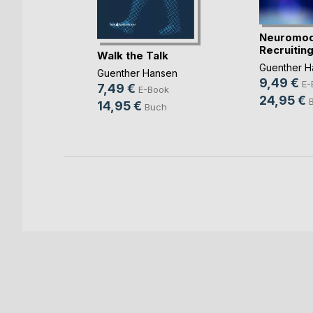
Neuromod
Recruitin
Walk the Talk
 Lagrange
,
Guenther H
Guenther Hansen
d
, ...
9,49 €
E-
7,49 €
E-Book
Book
24,95 €
14,95 €
Buch
uch