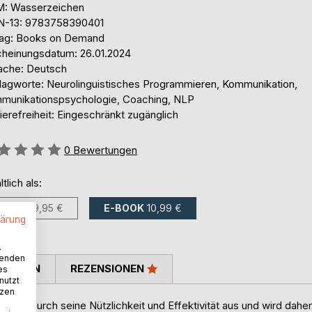
: Wasserzeichen
N-13: 9783758390401
lag: Books on Demand
cheinungsdatum: 26.01.2024
ache: Deutsch
lagworte: Neurolinguistisches Programmieren, Kommunikation,
munikationspsychologie, Coaching, NLP
ierefreiheit: Eingeschränkt zugänglich
ertung::
0
Bewertungen
ltlich als:
BUCH
29,95 €
E-BOOK
10,99 €
lärung
.
wenden
TIMMEN
REZENSIONEN
es
nutzt
tzen
sich durch seine Nützlichkeit und Effektivität aus und wird daher