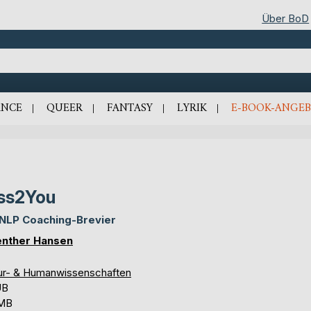
Über BoD
NCE
QUEER
FANTASY
LYRIK
E-BOOK-ANGEB
ss2You
 NLP Coaching-Brevier
nther Hansen
ur- & Humanwissenschaften
UB
 MB