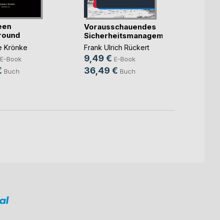
ICD-11
een
Vorausschauendes
Petiti
round
Sicherheitsmanagement
Burkh
ne Krönke
Frank Ulrich Rückert
2,99
9,49 €
E-Book
E-Book
5,99
€
36,49 €
Buch
Buch