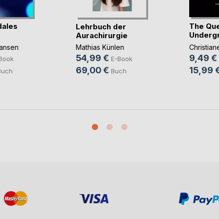
ales
The Qu
Lehrbuch der
g
Underg
Aurachirurgie
ansen
Christia
Mathias Künlen
9,49 €
54,99 €
Book
E-Book
15,99 
69,00 €
Buch
Buch