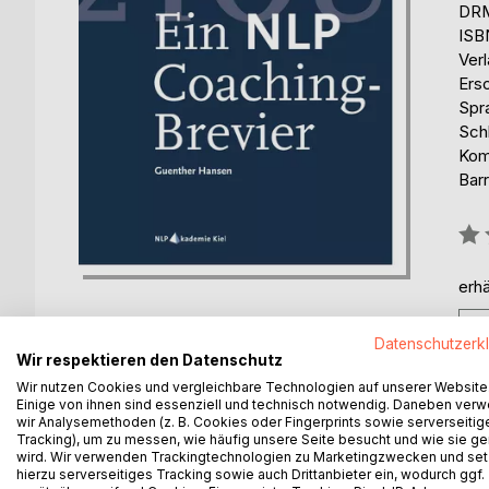
DRM
ISB
Ver
Ers
Spr
Sch
Kom
Barr
Bew
0%
erhä
Datenschutzerk
Wir respektieren den Datenschutz
Wir nutzen Cookies und vergleichbare Technologien auf unserer Website
Einige von ihnen sind essenziell und technisch notwendig. Daneben ver
BESCHREIBUNG
AUTOR/IN
PRESSES
wir Analysemethoden (z. B. Cookies oder Fingerprints sowie serverseitig
Tracking), um zu messen, wie häufig unsere Seite besucht und wie sie ge
wird. Wir verwenden Trackingtechnologien zu Marketingzwecken und se
hierzu serverseitiges Tracking sowie auch Drittanbieter ein, wodurch ggf.
Neurolinguistisches Programmieren (NLP) zeichnet 