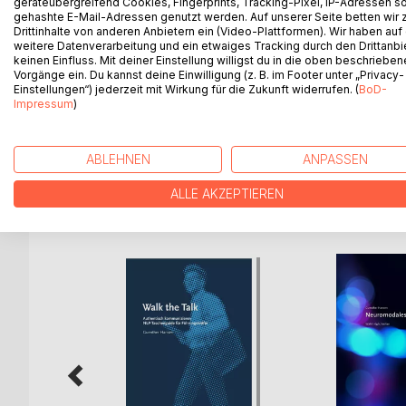
geräteübergreifend Cookies, Fingerprints, Tracking-Pixel, IP-Adressen s
erfolgreich in verschiedenen Arbeitsbereichen un
gehashte E-Mail-Adressen genutzt werden. Auf unserer Seite betten wir
neuere Forschungsergebnisse aus den Neurowissens
Drittinhalte von anderen Anbietern ein (Video-Plattformen). Wir haben auf
weitere Datenverarbeitung und ein etwaiges Tracking durch den Drittanbi
Interventionstechniken.
keinen Einfluss. Mit deiner Einstellung willigst du in die oben beschriebe
Vorgänge ein. Du kannst deine Einwilligung (z. B. im Footer unter „Privacy-
Dieses Handbuch präsentiert nicht nur eine Samml
Einstellungen“) jederzeit mit Wirkung für die Zukunft widerrufen. (
BoD-
zusätzliche methodische Anregungen, mit denen Co
Impressum
)
können. Das zugrundeliegende Prinzip lautet KISS
ABLEHNEN
ANPASSEN
ALLE AKZEPTIEREN
WEITERE TITEL BEI
Bo