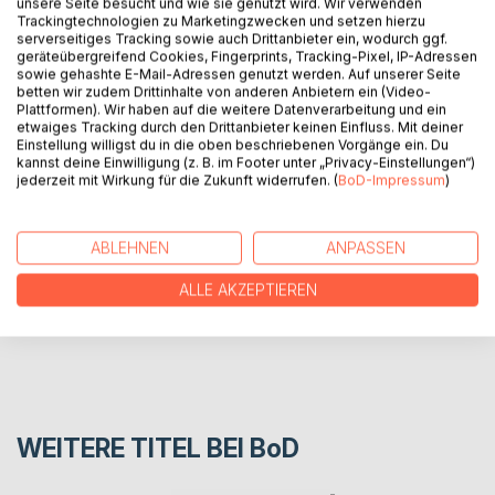
vorbei.
unsere Seite besucht und wie sie genutzt wird. Wir verwenden
Trackingtechnologien zu Marketingzwecken und setzen hierzu
Es sind an ihm nicht nur interessante Kirchen und viele
serverseitiges Tracking sowie auch Drittanbieter ein, wodurch ggf.
Kunstwerke zu entdecken. Auch Kurioses liegt am Weg wie
geräteübergreifend Cookies, Fingerprints, Tracking-Pixel, IP-Adressen
eine echte Burg, verdrehte Schornsteine, eine Figur von
sowie gehashte E-Mail-Adressen genutzt werden. Auf unserer Seite
betten wir zudem Drittinhalte von anderen Anbietern ein (Video-
den Osterinseln, ein Weinberg und Apfelbäume auf St. Pauli
Plattformen). Wir haben auf die weitere Datenverarbeitung und ein
- um nur einiges davon zu nennen.
etwaiges Tracking durch den Drittanbieter keinen Einfluss. Mit deiner
Einstellung willigst du in die oben beschriebenen Vorgänge ein. Du
kannst deine Einwilligung (z. B. im Footer unter „Privacy-Einstellungen“)
AUTOR/IN
jederzeit mit Wirkung für die Zukunft widerrufen. (
BoD-Impressum
)
PRESSESTIMMEN
ABLEHNEN
ANPASSEN
ALLE AKZEPTIEREN
REZENSIONEN
WEITERE TITEL BEI
BoD