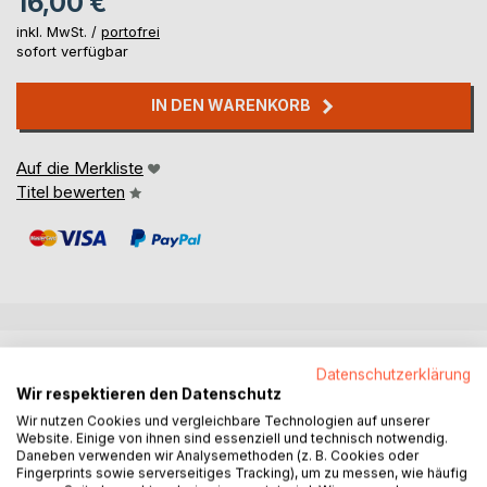
16,00 €
inkl. MwSt. /
portofrei
sofort verfügbar
IN DEN WARENKORB
Auf die Merkliste
Titel bewerten
BESCHREIBUNG
Datenschutzerklärung
Wir respektieren den Datenschutz
Der norddeutsche Jakobsweg - die »Via Baltica« -
Wir nutzen Cookies und vergleichbare Technologien auf unserer
Website. Einige von ihnen sind essenziell und technisch notwendig.
durchquert Hamburg und folgt dem Lauf von Alster und
Daneben verwenden wir Analysemethoden (z. B. Cookies oder
Elbe. Er führt an vielen stadthistorisch bedeutsamen Orten
Fingerprints sowie serverseitiges Tracking), um zu messen, wie häufig