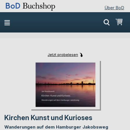
Über BoD
Direkt
Mei
zum
Inhalt
Jetzt probelesen
Skip
Skip
to
to
the
the
end
beginning
of
of
the
the
images
images
gallery
gallery
Kirchen Kunst und Kurioses
Wanderungen auf dem Hamburger Jakobsweg