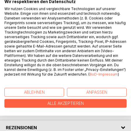
Wir respektieren den Datenschutz
Wir nutzen Cookies und vergleichbare Technologien auf unserer
Website. Einige von ihnen sind essenziell und technisch notwendig.
Daneben verwenden wir Analysemethoden (z. B. Cookies oder
BESCHREIBUNG
Fingerprints sowie serverseitiges Tracking), um zu messen, wie häufig
unsere Seite besucht und wie sie genutzt wird. Wir verwenden
Trackingtechnologien zu Marketingzwecken und setzen hierzu
Johanna, geboren in den frühen 1920er Jahren, wächst mit
serverseitiges Tracking sowie auch Drittanbieter ein, wodurch ggf.
geräteübergreifend Cookies, Fingerprints, Tracking-Pixel, IP-Adressen
ihrem jüngeren Bruder in einem Dorf auf, in einem
sowie gehashte E-Mail-Adressen genutzt werden. Auf unserer Seite
abgelegenen Winkel Nordhessens. Aber ihre Kindheit ist
betten wir zudem Drittinhalte von anderen Anbietern ein (Video-
kein ländliches Idyll. Die Mutter verlässt Mann und Kinder,
Plattformen). Wir haben auf die weitere Datenverarbeitung und ein
etwaiges Tracking durch den Drittanbieter keinen Einfluss. Mit deiner
als Johanna noch nicht einmal zehn Jahre alt ist.
Einstellung willigst du in die oben beschriebenen Vorgänge ein. Du
Das Buch erzählt davon, wie das Mädchen versucht, fertig
kannst deine Einwilligung (z. B. im Footer unter „Privacy-Einstellungen“)
zu werden mit diesem traumatischen Erlebnis und mit
jederzeit mit Wirkung für die Zukunft widerrufen. (
BoD-Impressum
)
allem, was daraus folgt.
ABLEHNEN
ANPASSEN
AUTOR/IN
ALLE AKZEPTIEREN
PRESSESTIMMEN
REZENSIONEN