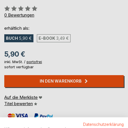
Bewertung::
0%
0
Bewertungen
erhältlich als:
BUCH
5,90 €
E-BOOK
3,49 €
5,90 €
inkl. MwSt. /
portofrei
sofort verfügbar
IN DEN WARENKORB
Auf die Merkliste
Titel bewerten
Datenschutzerklärung