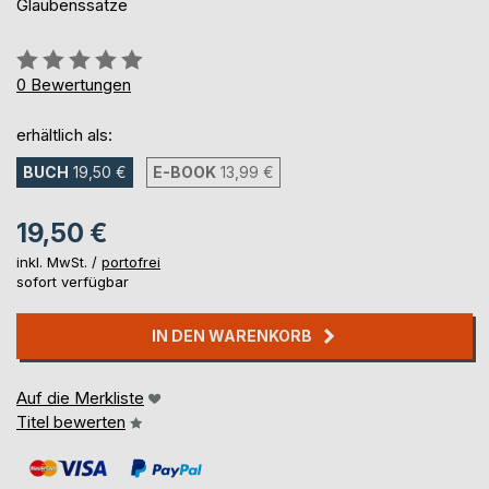
Glaubenssätze
Bewertung::
0%
0
Bewertungen
erhältlich als:
BUCH
19,50 €
E-BOOK
13,99 €
19,50 €
inkl. MwSt. /
portofrei
sofort verfügbar
IN DEN WARENKORB
Auf die Merkliste
Titel bewerten