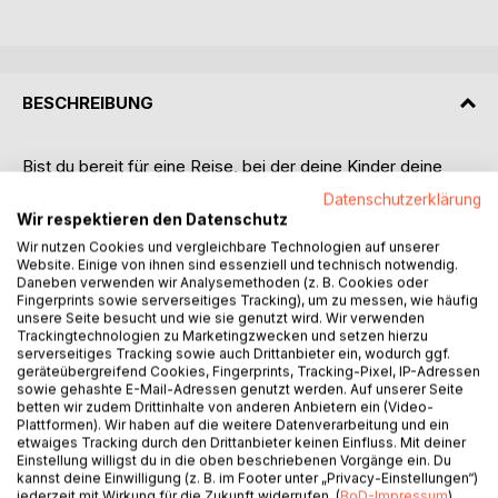
BESCHREIBUNG
Bist du bereit für eine Reise, bei der deine Kinder deine
persönlichen Spiegel sind? In diesem Buch entdeckst du
Datenschutzerklärung
den unerwarteten Weg zur inneren Heilung und
Wir respektieren den Datenschutz
Selbstentdeckung - und das mit einer Prise Humor und
Wir nutzen Cookies und vergleichbare Technologien auf unserer
einer gehörigen Portion Inspiration!
Website. Einige von ihnen sind essenziell und technisch notwendig.
Hier erwarten dich keine endlosen Ratschläge, sondern
Daneben verwenden wir Analysemethoden (z. B. Cookies oder
Fingerprints sowie serverseitiges Tracking), um zu messen, wie häufig
witzige Anekdoten und aus einer anderen Perspektive
unsere Seite besucht und wie sie genutzt wird. Wir verwenden
verpackte Erkenntnisse. Lass dich überraschen, wie das
Trackingtechnologien zu Marketingzwecken und setzen hierzu
Nachspielen kindlicher Dramen dir den Weg zur tiefer
serverseitiges Tracking sowie auch Drittanbieter ein, wodurch ggf.
geräteübergreifend Cookies, Fingerprints, Tracking-Pixel, IP-Adressen
Selbsterkenntnis und positiver Veränderung ebnet.
sowie gehashte E-Mail-Adressen genutzt werden. Auf unserer Seite
Dieses Buch ist kein gewöhnlicher Ratgeber. Es ist ein
betten wir zudem Drittinhalte von anderen Anbietern ein (Video-
Abenteuer, das dich dazu einlädt, deine persönliche
Plattformen). Wir haben auf die weitere Datenverarbeitung und ein
etwaiges Tracking durch den Drittanbieter keinen Einfluss. Mit deiner
Wachstumsreise anzutreten, indem du die Welt deiner
Einstellung willigst du in die oben beschriebenen Vorgänge ein. Du
Kinder als Spiegel deiner eigenen Seele betrachtest.
kannst deine Einwilligung (z. B. im Footer unter „Privacy-Einstellungen“)
Schliesse dich dieser Reise an und entdecke, wie deine
jederzeit mit Wirkung für die Zukunft widerrufen. (
BoD-Impressum
)