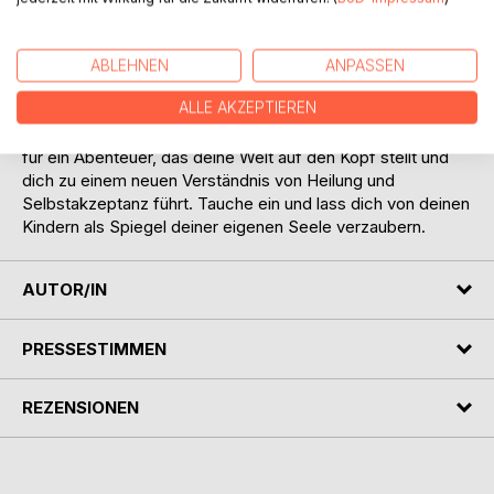
Kinder nicht nur deine Welt verändern, sondern auch dich
selbst - mit Humor, Liebe und einer Prise Magie.
Bist du bereit, dich selbst in deinen Kindern zu finden und
ABLEHNEN
ANPASSEN
dabei herzhaft zu lachen oder aber auch zu weinen, weil du
ALLE AKZEPTIEREN
dein inneres Kind so lange vernachlässigt hast? Dann ist
diese Buch dein perfekter Reisebegleiter. Mach dich bereit
für ein Abenteuer, das deine Welt auf den Kopf stellt und
dich zu einem neuen Verständnis von Heilung und
Selbstakzeptanz führt. Tauche ein und lass dich von deinen
Kindern als Spiegel deiner eigenen Seele verzaubern.
AUTOR/IN
PRESSESTIMMEN
REZENSIONEN