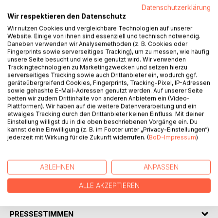
Datenschutzerklärung
Wir respektieren den Datenschutz
BESCHREIBUNG
Wir nutzen Cookies und vergleichbare Technologien auf unserer
Website. Einige von ihnen sind essenziell und technisch notwendig.
Daneben verwenden wir Analysemethoden (z. B. Cookies oder
Harmlose Pilze, die zur biologischen
Fingerprints sowie serverseitiges Tracking), um zu messen, wie häufig
Schädlingsbekämpfung eingesetzt werden, mutieren
unsere Seite besucht und wie sie genutzt wird. Wir verwenden
plötzlich zu Menschenfressern. Wissenschaftler in
Trackingtechnologien zu Marketingzwecken und setzen hierzu
serverseitiges Tracking sowie auch Drittanbieter ein, wodurch ggf.
verschiedenen Ländern sind auf der Suche nach den
geräteübergreifend Cookies, Fingerprints, Tracking-Pixel, IP-Adressen
Ursachen. Auch Matthias und Souriana sehen sich
sowie gehashte E-Mail-Adressen genutzt werden. Auf unserer Seite
veranlasst, den geheimnisvollen Zusammenhängen
betten wir zudem Drittinhalte von anderen Anbietern ein (Video-
Plattformen). Wir haben auf die weitere Datenverarbeitung und ein
nachzugehen. Sie finden ein Grab und erleben die
etwaiges Tracking durch den Drittanbieter keinen Einfluss. Mit deiner
gewaltigen Dimensionen eines tödlichen Pilzes. Aber
Einstellung willigst du in die oben beschriebenen Vorgänge ein. Du
dieser ist nicht die einzige Bedrohung. Was hat sich vor und
kannst deine Einwilligung (z. B. im Footer unter „Privacy-Einstellungen“)
jederzeit mit Wirkung für die Zukunft widerrufen. (
BoD-Impressum
)
im syrischen Bürgerkrieg abgespielt? Was hat das alles mit
mykolabs in Seattle zu tun? Die Vergangenheit holt nicht nur
die beiden ein.
ABLEHNEN
ANPASSEN
ALLE AKZEPTIEREN
AUTOR/IN
PRESSESTIMMEN