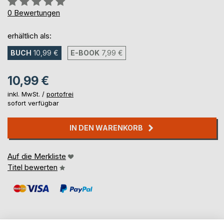
0%
0
Bewertungen
erhältlich als:
BUCH
10,99 €
E-BOOK
7,99 €
10,99 €
inkl. MwSt. /
portofrei
sofort verfügbar
IN DEN WARENKORB
Auf die Merkliste
Titel bewerten