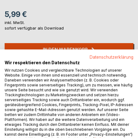
5,99 €
inkl. MwSt.
sofort verfügbar als Download
IN DEN WARENKORB
Datenschutzerklärung
Wir respektieren den Datenschutz
Auf die Merkliste
Wir nutzen Cookies und vergleichbare Technologien auf unserer
Titel bewerten
Website. Einige von ihnen sind essenziell und technisch notwendig.
Daneben verwenden wir Analysemethoden (z. B. Cookies oder
Fingerprints sowie serverseitiges Tracking), um zu messen, wie häufig
unsere Seite besucht und wie sie genutzt wird. Wir verwenden
Trackingtechnologien zu Marketingzwecken und setzen hierzu
serverseitiges Tracking sowie auch Drittanbieter ein, wodurch ggf.
geräteübergreifend Cookies, Fingerprints, Tracking-Pixel, IP-Adressen
sowie gehashte E-Mail-Adressen genutzt werden. Auf unserer Seite
betten wir zudem Drittinhalte von anderen Anbietern ein (Video-
Plattformen). Wir haben auf die weitere Datenverarbeitung und ein
BESCHREIBUNG
etwaiges Tracking durch den Drittanbieter keinen Einfluss. Mit deiner
Einstellung willigst du in die oben beschriebenen Vorgänge ein. Du
kannst deine Einwilligung (z. B. im Footer unter „Privacy-Einstellungen“)