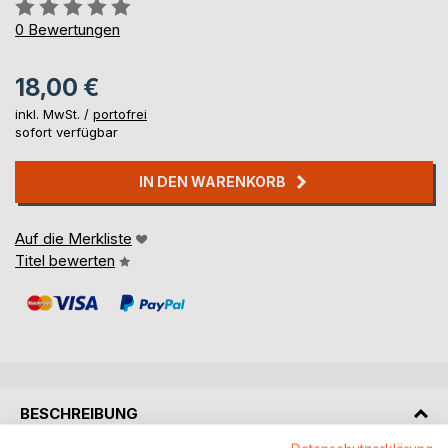
Bewertung::
0%
0
Bewertungen
18,00 €
inkl. MwSt. /
portofrei
sofort verfügbar
IN DEN WARENKORB
Auf die Merkliste
Titel bewerten
BESCHREIBUNG