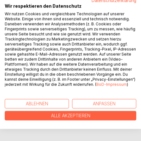
Datenschutzerklärung
Wir respektieren den Datenschutz
16 Stories über Künstler*innen, Musiker*innen und
Persönlichkeiten, die das Stadtbild Berlins bis heute
Wir nutzen Cookies und vergleichbare Technologien auf unserer
Website. Einige von ihnen sind essenziell und technisch notwendig.
prägen. Du erfährst mehr über das Leben und Wirken von
Daneben verwenden wir Analysemethoden (z. B. Cookies oder
außergewöhnlichen Menschen wie Marlene Dietrich, Erich
Fingerprints sowie serverseitiges Tracking), um zu messen, wie häufig
Kästner, David Bowie oder Käthe Kollwitz, die alle in Berlin
unsere Seite besucht und wie sie genutzt wird. Wir verwenden
Trackingtechnologien zu Marketingzwecken und setzen hierzu
lebten. Es sind aber keine Biographien, sondern die Stories
serverseitiges Tracking sowie auch Drittanbieter ein, wodurch ggf.
haben einen ganz persönlichen Bezug zur Erzählerin: Sie
geräteübergreifend Cookies, Fingerprints, Tracking-Pixel, IP-Adressen
hinterlassen einen bleibenden Eindruck, denn hinter jeder
sowie gehashte E-Mail-Adressen genutzt werden. Auf unserer Seite
betten wir zudem Drittinhalte von anderen Anbietern ein (Video-
Ecke Berlins knistert Geschichte. Kiezgeknister!
Plattformen). Wir haben auf die weitere Datenverarbeitung und ein
etwaiges Tracking durch den Drittanbieter keinen Einfluss. Mit deiner
Einstellung willigst du in die oben beschriebenen Vorgänge ein. Du
AUTOR/IN
kannst deine Einwilligung (z. B. im Footer unter „Privacy-Einstellungen“)
jederzeit mit Wirkung für die Zukunft widerrufen. (
BoD-Impressum
)
PRESSESTIMMEN
ABLEHNEN
ANPASSEN
REZENSIONEN
ALLE AKZEPTIEREN