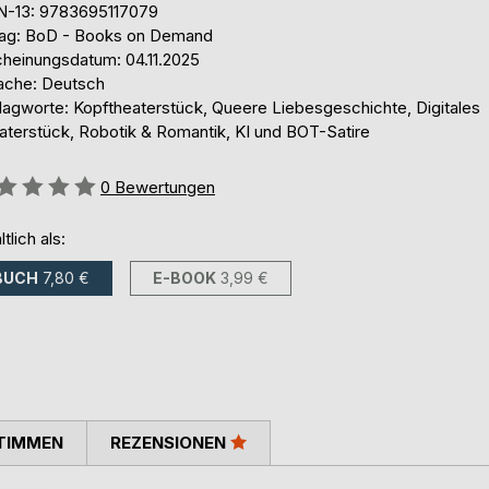
N-13: 9783695117079
lag: BoD - Books on Demand
cheinungsdatum: 04.11.2025
ache: Deutsch
lagworte: Kopftheaterstück, Queere Liebesgeschichte, Digitales
aterstück, Robotik & Romantik, KI und BOT-Satire
ertung::
0
Bewertungen
ltlich als:
BUCH
7,80 €
E-BOOK
3,99 €
TIMMEN
REZENSIONEN