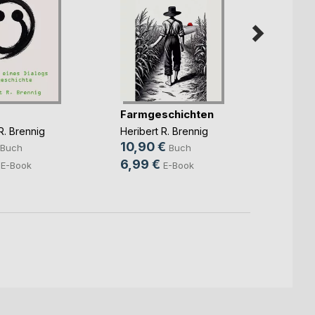
Licht
Farmgeschichten
Heribe
R. Brennig
Heribert R. Brennig
7,50 
10,90 €
Buch
Buch
4,49
6,99 €
E-Book
E-Book