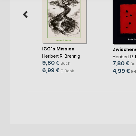
riment
IGG's Mission
Zwischen
Heribert R. Brennig
Heribert R.
9,80 €
7,80 €
Buch
ok
Bu
6,99 €
4,99 €
E-Book
E-