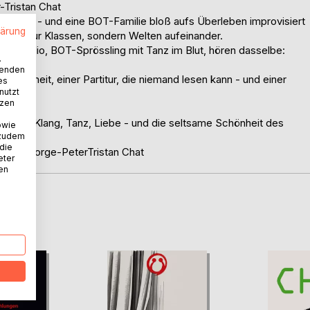
-Tristan Chat
ert ist - und eine BOT-Familie bloß aufs Überleben improvisiert
lärung
 nicht nur Klassen, sondern Welten aufeinander.
und Elio, BOT-Sprössling mit Tanz im Blut, hören dasselbe:
.
wenden
 Schönheit, einer Partitur, die niemand lesen kann - und einer
es
nutzt
tzen
kunft, Klang, Tanz, Liebe - und die seltsame Schönheit des
owie
 zudem
 die
 mit George-PeterTristan Chat
eter
nen
D