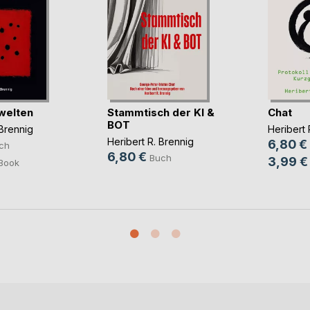
welten
Stammtisch der KI &
Chat
BOT
 Brennig
Heribert 
Heribert R. Brennig
6,80 €
ch
6,80 €
Buch
3,99 €
Book