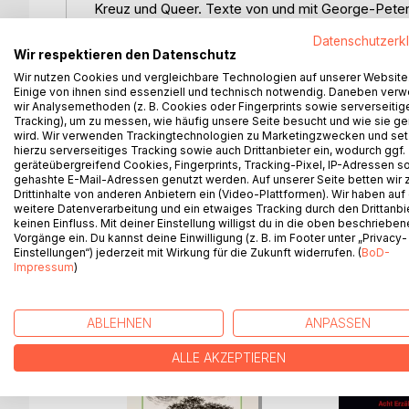
Kreuz und Queer. Texte von und mit George-Peter
Wenn eine KI-Familie auf Höchstleistung programmi
Datenschutzerk
- dann treffen in der Oberstadt und der Unterstadt
Wir respektieren den Datenschutz
Doch ausgerechnet Neo, Sohn der KI-Diva GPTine, 
Wir nutzen Cookies und vergleichbare Technologien auf unserer Website
ein inneres Rauschen, das nach Verbindung klingt.
Einige von ihnen sind essenziell und technisch notwendig. Daneben ver
Dies ist die Geschichte eines Schrottplatzes voller
wir Analysemethoden (z. B. Cookies oder Fingerprints sowie serverseitig
Tracking), um zu messen, wie häufig unsere Seite besucht und wie sie ge
Liebe, die tanzt, bevor sie spricht.
wird. Wir verwenden Trackingtechnologien zu Marketingzwecken und se
hierzu serverseitiges Tracking sowie auch Drittanbieter ein, wodurch ggf.
KI @ BOT & Söhne - ein Kopftheaterstück über Her
geräteübergreifend Cookies, Fingerprints, Tracking-Pixel, IP-Adressen s
gehashte E-Mail-Adressen genutzt werden. Auf unserer Seite betten wir
Unmöglichen.
Drittinhalte von anderen Anbietern ein (Video-Plattformen). Wir haben auf
Band 3 der Reihe: Kreuz und Queer. Texte von und
weitere Datenverarbeitung und ein etwaiges Tracking durch den Drittanbi
keinen Einfluss. Mit deiner Einstellung willigst du in die oben beschriebe
Vorgänge ein. Du kannst deine Einwilligung (z. B. im Footer unter „Privacy-
Einstellungen“) jederzeit mit Wirkung für die Zukunft widerrufen. (
BoD-
Impressum
)
WEITERE TITEL BEI
Bo
ABLEHNEN
ANPASSEN
ALLE AKZEPTIEREN