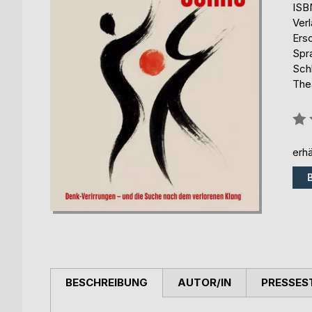
ISB
Ver
Ers
Spr
Sch
The
Bew
0%
erhä
BESCHREIBUNG
AUTOR/IN
PRESSES