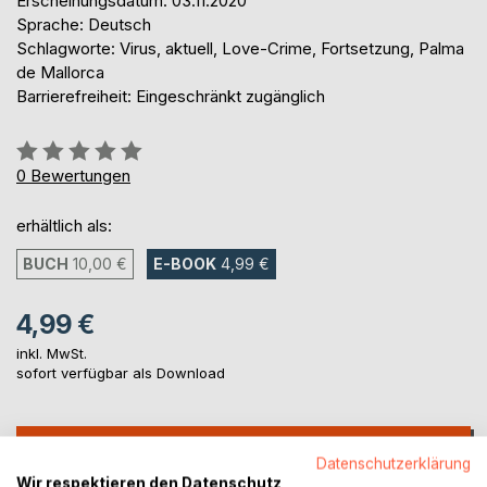
Erscheinungsdatum: 03.11.2020
Sprache: Deutsch
Schlagworte: Virus, aktuell, Love-Crime, Fortsetzung, Palma
de Mallorca
Barrierefreiheit: Eingeschränkt zugänglich
Bewertung::
0%
0
Bewertungen
erhältlich als:
BUCH
10,00 €
E-BOOK
4,99 €
4,99 €
inkl. MwSt.
sofort verfügbar als Download
IN DEN WARENKORB
Datenschutzerklärung
Wir respektieren den Datenschutz