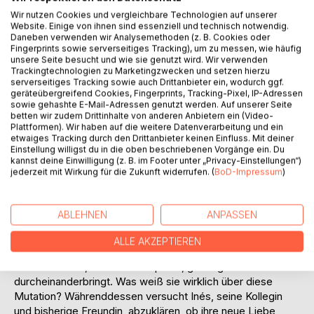
Auf die Merkliste
Wir nutzen Cookies und vergleichbare Technologien auf unserer
Website. Einige von ihnen sind essenziell und technisch notwendig.
Titel bewerten
Daneben verwenden wir Analysemethoden (z. B. Cookies oder
Fingerprints sowie serverseitiges Tracking), um zu messen, wie häufig
unsere Seite besucht und wie sie genutzt wird. Wir verwenden
Trackingtechnologien zu Marketingzwecken und setzen hierzu
serverseitiges Tracking sowie auch Drittanbieter ein, wodurch ggf.
geräteübergreifend Cookies, Fingerprints, Tracking-Pixel, IP-Adressen
sowie gehashte E-Mail-Adressen genutzt werden. Auf unserer Seite
betten wir zudem Drittinhalte von anderen Anbietern ein (Video-
Plattformen). Wir haben auf die weitere Datenverarbeitung und ein
BESCHREIBUNG
etwaiges Tracking durch den Drittanbieter keinen Einfluss. Mit deiner
Einstellung willigst du in die oben beschriebenen Vorgänge ein. Du
kannst deine Einwilligung (z. B. im Footer unter „Privacy-Einstellungen“)
jederzeit mit Wirkung für die Zukunft widerrufen. (
BoD-Impressum
)
Ein Zufall führt zur Verhaftung des letzten Verdächtigen aus
dem Fall Más Mallorca: in einem Krankenhaus. Er ist an
einer gefährlichen Mutation des Noro-Virus erkrankt. Und
ABLEHNEN
ANPASSEN
er ist nicht der Einzige, die Krankheitsfälle häufen sich.
Inspector Sanchez Olivero soll der Herkunft des Virus
ALLE AKZEPTIEREN
nachgehen und lernt dabei eine attraktive Virologin kennen,
die sein Leben, beruflich wie privat, gehörig
durcheinanderbringt. Was weiß sie wirklich über diese
Mutation? Währenddessen versucht Inés, seine Kollegin
und bisherige Freundin, abzuklären, ob ihre neue Liebe