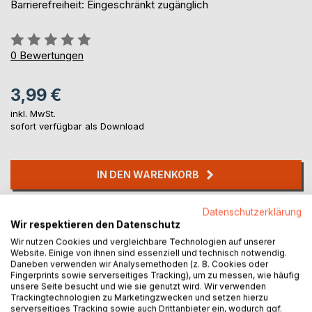
Barrierefreiheit: Eingeschränkt zugänglich
Bewertung::
0%
0
Bewertungen
3,99 €
inkl. MwSt.
sofort verfügbar als Download
IN DEN WARENKORB
Datenschutzerklärung
Auf die Merkliste
Wir respektieren den Datenschutz
Titel bewerten
Wir nutzen Cookies und vergleichbare Technologien auf unserer
Website. Einige von ihnen sind essenziell und technisch notwendig.
Daneben verwenden wir Analysemethoden (z. B. Cookies oder
Fingerprints sowie serverseitiges Tracking), um zu messen, wie häufig
unsere Seite besucht und wie sie genutzt wird. Wir verwenden
Trackingtechnologien zu Marketingzwecken und setzen hierzu
serverseitiges Tracking sowie auch Drittanbieter ein, wodurch ggf.