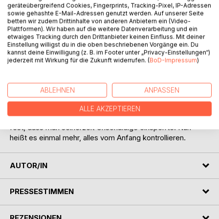
geräteübergreifend Cookies, Fingerprints, Tracking-Pixel, IP-Adressen
sowie gehashte E-Mail-Adressen genutzt werden. Auf unserer Seite
BESCHREIBUNG
betten wir zudem Drittinhalte von anderen Anbietern ein (Video-
Plattformen). Wir haben auf die weitere Datenverarbeitung und ein
etwaiges Tracking durch den Drittanbieter keinen Einfluss. Mit deiner
Sei du selbst die Veränderung, die du die wünschst für
Einstellung willigst du in die oben beschriebenen Vorgänge ein. Du
kannst deine Einwilligung (z. B. im Footer unter „Privacy-Einstellungen“)
diese Welt. M. Gandhi
jederzeit mit Wirkung für die Zukunft widerrufen. (
BoD-Impressum
)
Philipe Jorges, ist Leiter der Abteilung für besondere und
schwere Kapitalverbrechen der Brigada de investigacíon
criminal in Palma. Seit drei Jahren kämpft er mit seinem
ABLEHNEN
ANPASSEN
Team gegen das organisierte Verbrechen auf der Insel.
Immer noch nicht gelangte es ihnen, die Oberen
ALLE AKZEPTIEREN
festzunehmen, da Beweise fehlen Im Gegenteil stellen sie
fest, dass man seinerzeit Unschuldige einsperrte. Nun
heißt es einmal mehr, alles vom Anfang kontrollieren.
AUTOR/IN
PRESSESTIMMEN
REZENSIONEN