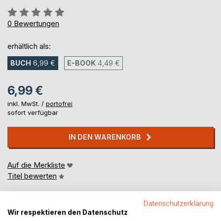
Bewertung::
0%
0
Bewertungen
erhältlich als:
BUCH
6,99 €
E-BOOK
4,49 €
6,99 €
inkl. MwSt. /
portofrei
sofort verfügbar
IN DEN WARENKORB
Auf die Merkliste
Titel bewerten
Datenschutzerklärung
Wir respektieren den Datenschutz