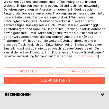
Wir nutzen Cookies und vergleichbare Technologien auf unserer
Website. Einige von ihnen sind essenziell und technisch notwendig.
Daneben verwenden wir Analysemethoden (z. B. Cookies oder
Fingerprints sowie serverseitiges Tracking), um zu messen, wie häufig
BESCHREIBUNG
unsere Seite besucht und wie sie genutzt wird. Wir verwenden
Trackingtechnologien zu Marketingzwecken und setzen hierzu
serverseitiges Tracking sowie auch Drittanbieter ein, wodurch ggf.
In diesem Buch wird der tägliche Wahnsinn in 30
geräteübergreifend Cookies, Fingerprints, Tracking-Pixel, IP-Adressen
sowie gehashte E-Mail-Adressen genutzt werden. Auf unserer Seite
Kurzkapiteln humorvoll abgearbeitet.
betten wir zudem Drittinhalte von anderen Anbietern ein (Video-
Ob Politik, Schule, Gesundheit oder Hamsterrad ... es bleibt
Plattformen). Wir haben auf die weitere Datenverarbeitung und ein
kein Hühnerauge trocken, wenn man Schweißfüße hat.
etwaiges Tracking durch den Drittanbieter keinen Einfluss. Mit deiner
Einstellung willigst du in die oben beschriebenen Vorgänge ein. Du
Wie im echten Leben, gibt es einen Beipackzettel, mit
kannst deine Einwilligung (z. B. im Footer unter „Privacy-Einstellungen“)
Risiken und Nebenwirkungen und 3 Werbeblöcke.
jederzeit mit Wirkung für die Zukunft widerrufen. (
BoD-Impressum
)
AUTOR/IN
ABLEHNEN
ANPASSEN
ALLE AKZEPTIEREN
PRESSESTIMMEN
REZENSIONEN