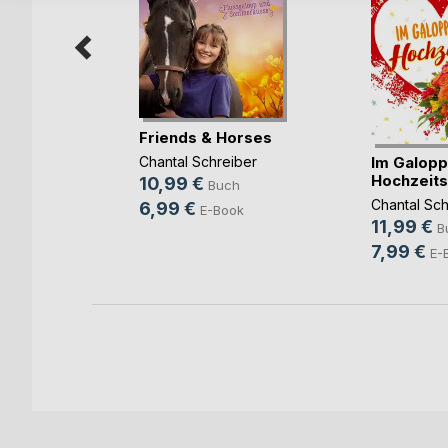
League
Friends & Horses
Im Galop
Chantal Schreiber
Hochzeits
10,99 €
h
Buch
Chantal Sch
6,99 €
ok
E-Book
11,99 €
B
7,99 €
E-