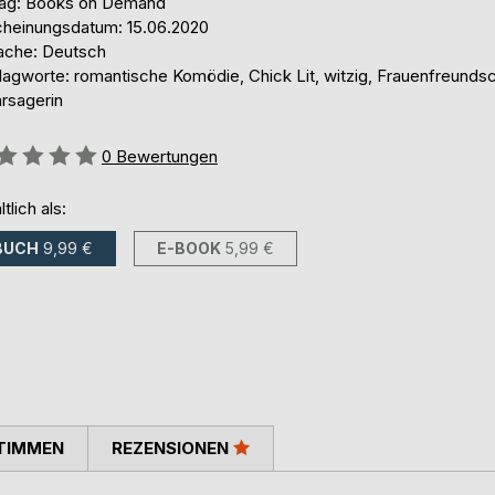
lag: Books on Demand
cheinungsdatum: 15.06.2020
ache: Deutsch
lagworte: romantische Komödie, Chick Lit, witzig, Frauenfreundsc
rsagerin
ertung::
0
Bewertungen
ltlich als:
BUCH
9,99 €
E-BOOK
5,99 €
TIMMEN
REZENSIONEN