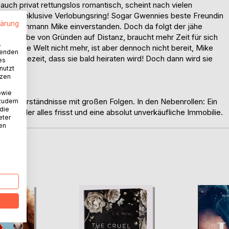
uch privat rettungslos romantisch, scheint nach vielen
aben, inklusive Verlobungsring! Sogar Gwennies beste Freundin
lärung
t mit Traummann Mike einverstanden. Doch da folgt der jähe
ne Angabe von Gründen auf Distanz, braucht mehr Zeit für sich
.
steht die Welt nicht mehr, ist aber dennoch nicht bereit, Mike
wenden
r prophezeit, dass sie bald heiraten wird! Doch dann wird sie
es
nutzt
tzen
owie
 Missverständnisse mit großen Folgen. In den Nebenrollen: Ein
 zudem
 die
Hund, der alles frisst und eine absolut unverkäufliche Immobilie.
eter
nen
D