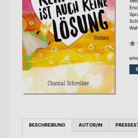
Ver
Ers
Spr
Sch
Wah
Bew
0%
erhä
BESCHREIBUNG
AUTOR/IN
PRESSES