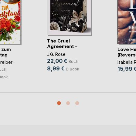
The Cruel
Agreement -
p zum
Love He
Gestohlen vo(...)
J.G. Rose
tag
(Revers
22,00 €
Buch
reiber
Isabella 
8,99 €
15,99 
E-Book
uch
Book