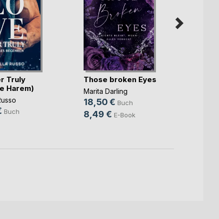
r Truly
Those broken Eyes
Battle
e Harem)
Knigh
Marita Darling
Russo
CeCe 
18,50 €
Buch
€
17,99
Buch
8,49 €
E-Book