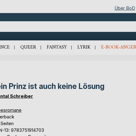
Über BoD
NCE
QUEER
FANTASY
LYRIK
E-BOOK-ANGEB
in Prinz ist auch keine Lösung
ntal Schreiber
besromane
erback
 Seiten
N-13: 9783751914703