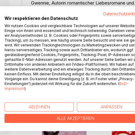
Gwennie, Autorin romantischer Liebesromane und a
Liebespleiten endlich das große Los gezogen zu h
Datenschutzerk
Kat, die größte Männer-Zynikerin aller Zeiten, is
Wir respektieren den Datenschutz
Absturz von Wolke Sieben: Mike geht plötzlich oh
Wir nutzen Cookies und vergleichbare Technologien auf unserer Website
und findet, dass alles zu schnell geht. Gwennie ver
Einige von ihnen sind essenziell und technisch notwendig. Daneben ver
sausen zu lassen, immerhin hat eine Wahrsagerin ih
wir Analysemethoden (z. B. Cookies oder Fingerprints sowie serverseitig
Tracking), um zu messen, wie häufig unsere Seite besucht und wie sie ge
Zeugin, wie Mike eine andere Frau küsst ...
wird. Wir verwenden Trackingtechnologien zu Marketingzwecken und se
hierzu serverseitiges Tracking sowie auch Drittanbieter ein, wodurch ggf.
geräteübergreifend Cookies, Fingerprints, Tracking-Pixel, IP-Adressen s
Eine turbulente Komödie über die Liebe und kleine
gehashte E-Mail-Adressen genutzt werden. Auf unserer Seite betten wir
Drittinhalte von anderen Anbietern ein (Video-Plattformen). Wir haben auf
ehemaliges Zirkuspferd, eine niedliche Nichte, ein 
weitere Datenverarbeitung und ein etwaiges Tracking durch den Drittanbi
keinen Einfluss. Mit deiner Einstellung willigst du in die oben beschriebe
Vorgänge ein. Du kannst deine Einwilligung (z. B. im Footer unter „Privacy-
Einstellungen“) jederzeit mit Wirkung für die Zukunft widerrufen. (
BoD-
Impressum
)
WEITERE TITEL BEI
Bo
ABLEHNEN
ANPASSEN
ALLE AKZEPTIEREN