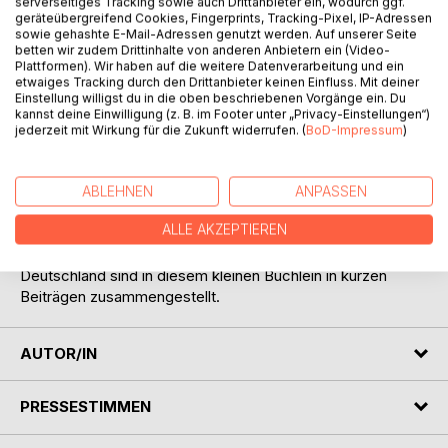
Auf die Merkliste
serverseitiges Tracking sowie auch Drittanbieter ein, wodurch ggf.
geräteübergreifend Cookies, Fingerprints, Tracking-Pixel, IP-Adressen
Titel bewerten
sowie gehashte E-Mail-Adressen genutzt werden. Auf unserer Seite
betten wir zudem Drittinhalte von anderen Anbietern ein (Video-
Plattformen). Wir haben auf die weitere Datenverarbeitung und ein
etwaiges Tracking durch den Drittanbieter keinen Einfluss. Mit deiner
Einstellung willigst du in die oben beschriebenen Vorgänge ein. Du
kannst deine Einwilligung (z. B. im Footer unter „Privacy-Einstellungen“)
jederzeit mit Wirkung für die Zukunft widerrufen. (
BoD-Impressum
)
BESCHREIBUNG
ABLEHNEN
ANPASSEN
ALLE AKZEPTIEREN
Wissenswertes, Anekdotisches und bei Opernbesuchen
persönlich Erlebtes zu den über 90 Opernspielstätten in
Deutschland sind in diesem kleinen Büchlein in kurzen
Beiträgen zusammengestellt.
AUTOR/IN
PRESSESTIMMEN