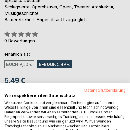
Sprache: Deutsch
Schlagworte: Opernhäuser, Opern, Theater, Architektur,
Musikgeschichte
Barrierefreiheit: Eingeschränkt zugänglich
Bewertung::
0%
0
Bewertungen
erhältlich als:
BUCH
9,50 €
E-BOOK
5,49 €
5,49 €
inkl. MwSt.
Datenschutzerklärung
sofort verfügbar als Download
Wir respektieren den Datenschutz
Wir nutzen Cookies und vergleichbare Technologien auf unserer
Website. Einige von ihnen sind essenziell und technisch notwendig.
Daneben verwenden wir Analysemethoden (z. B. Cookies oder
IN DEN WARENKORB
Fingerprints sowie serverseitiges Tracking), um zu messen, wie häufig
unsere Seite besucht und wie sie genutzt wird. Wir verwenden
Trackingtechnologien zu Marketingzwecken und setzen hierzu