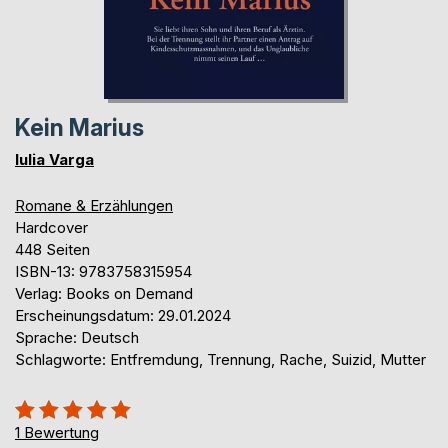
Kein Marius
Iulia Varga
Romane & Erzählungen
Hardcover
448 Seiten
ISBN-13: 9783758315954
Verlag: Books on Demand
Erscheinungsdatum: 29.01.2024
Sprache: Deutsch
Schlagworte: Entfremdung, Trennung, Rache, Suizid, Mutter
Bewertung::
100%
1
Bewertung