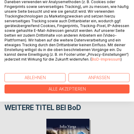
Daneben verwenden wir Analysemethoden (z. B. Cookies oder
Trennung stellt ihr Partner einen Antrag auf
Fingerprints sowie serverseitiges Tracking), um zu messen, wie häufig
unsere Seite besucht und wie sie genutzt wird. Wir verwenden
Kindersschutzmassnahmen. Und das Unglaubliche nimmt
Trackingtechnologien zu Marketingzwecken und setzen hierzu
seinen Lauf...
serverseitiges Tracking sowie auch Drittanbieter ein, wodurch ggf.
geräteübergreifend Cookies, Fingerprints, Tracking-Pixel, IP-Adressen
sowie gehashte E-Mail-Adressen genutzt werden. Auf unserer Seite
AUTOR/IN
betten wir zudem Drittinhalte von anderen Anbietern ein (Video-
Plattformen). Wir haben auf die weitere Datenverarbeitung und ein
etwaiges Tracking durch den Drittanbieter keinen Einfluss. Mit deiner
Einstellung willigst du in die oben beschriebenen Vorgänge ein. Du
PRESSESTIMMEN
kannst deine Einwilligung (z. B. im Footer unter „Privacy-Einstellungen“)
jederzeit mit Wirkung für die Zukunft widerrufen. (
BoD-Impressum
)
REZENSIONEN
ABLEHNEN
ANPASSEN
ALLE AKZEPTIEREN
WEITERE TITEL BEI
BoD