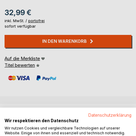
32,99 €
inkl. MwSt. /
portofrei
sofort verfügbar
IN DEN WARENKORB
Auf die Merkliste
Titel bewerten
BESCHREIBUNG
Datenschutzerklärung
Wir respektieren den Datenschutz
Wir nutzen Cookies und vergleichbare Technologien auf unserer
Marius ist ein quirliger Junge von vier Jahren. Seine Mutter
Website. Einige von ihnen sind essenziell und technisch notwendig.
Iulia liebt ihn sehr doch auch ihren Beruf als Ärztin. Bei der