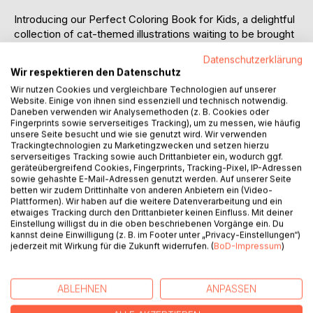
Introducing our Perfect Coloring Book for Kids, a delightful
collection of cat-themed illustrations waiting to be brought
to life with color! This charming coloring book is filled with
Datenschutzerklärung
48 adorable and playful cat pictures, each page offering a
Wir respektieren den Datenschutz
new furry friend to color in. Perfect for young artists, the
Wir nutzen Cookies und vergleichbare Technologien auf unserer
simple yet engaging designs are ideal for children of all
Website. Einige von ihnen sind essenziell und technisch notwendig.
ages.
Daneben verwenden wir Analysemethoden (z. B. Cookies oder
Coloring is not only fun but also beneficial for children in
Fingerprints sowie serverseitiges Tracking), um zu messen, wie häufig
unsere Seite besucht und wie sie genutzt wird. Wir verwenden
many ways. It boosts creativity, improves fine motor skills,
Trackingtechnologien zu Marketingzwecken und setzen hierzu
enhances concentration, and supports emotional
serverseitiges Tracking sowie auch Drittanbieter ein, wodurch ggf.
development. As kids experiment with colors and patterns,
geräteübergreifend Cookies, Fingerprints, Tracking-Pixel, IP-Adressen
sowie gehashte E-Mail-Adressen genutzt werden. Auf unserer Seite
they strengthen their hand-eye coordination, improve their
betten wir zudem Drittinhalte von anderen Anbietern ein (Video-
visual perception, and gain a sense of accomplishment.
Plattformen). Wir haben auf die weitere Datenverarbeitung und ein
To make this book even more special, it includes 5
etwaiges Tracking durch den Drittanbieter keinen Einfluss. Mit deiner
delightful cat-themed stories that are perfect for bedtime
Einstellung willigst du in die oben beschriebenen Vorgänge ein. Du
kannst deine Einwilligung (z. B. im Footer unter „Privacy-Einstellungen“)
or quiet reading time. Each page has a white back, ensuring
jederzeit mit Wirkung für die Zukunft widerrufen. (
BoD-Impressum
)
that colors do not bleed through and allowing your child to
use their favorite markers, crayons, or colored pencils
without any worries.
ABLEHNEN
ANPASSEN
Whether at home or on the go, this cat-filled coloring book
with its captivating illustrations and enchanting stories is