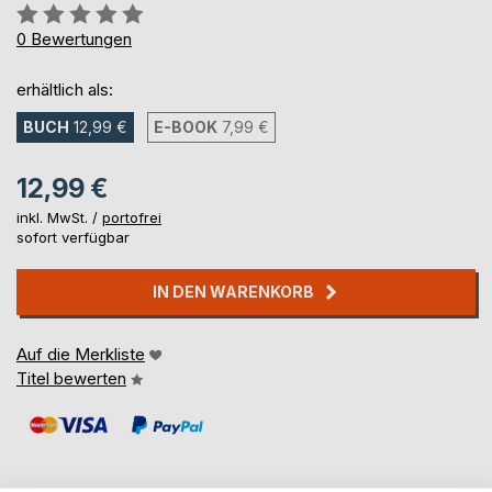
Bewertung::
0%
0
Bewertungen
erhältlich als:
BUCH
12,99 €
E-BOOK
7,99 €
12,99 €
inkl. MwSt. /
portofrei
sofort verfügbar
IN DEN WARENKORB
Auf die Merkliste
Titel bewerten