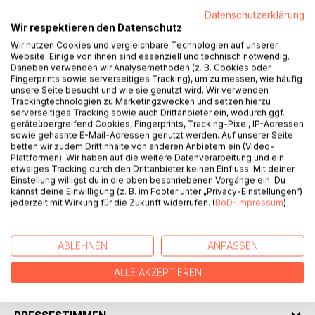
Datenschutzerklärung
Wir respektieren den Datenschutz
BESCHREIBUNG
Wir nutzen Cookies und vergleichbare Technologien auf unserer
Website. Einige von ihnen sind essenziell und technisch notwendig.
Daneben verwenden wir Analysemethoden (z. B. Cookies oder
Was einem im Einzelhandel der DDR so passierte und wie
Fingerprints sowie serverseitiges Tracking), um zu messen, wie häufig
man darin die Wende erlebte ist der erste Teil.
unsere Seite besucht und wie sie genutzt wird. Wir verwenden
Trackingtechnologien zu Marketingzwecken und setzen hierzu
Er war aber für ein einzelnes Buch nicht ausreichend.
serverseitiges Tracking sowie auch Drittanbieter ein, wodurch ggf.
Was ich mit meinem Hund, einer süßen Pudeline, erlebte,
geräteübergreifend Cookies, Fingerprints, Tracking-Pixel, IP-Adressen
war leider auch nicht ausreichend für ein Buch.
sowie gehashte E-Mail-Adressen genutzt werden. Auf unserer Seite
betten wir zudem Drittinhalte von anderen Anbietern ein (Video-
Deshalb und weil ich im April 2020 seit fünfzwanzig Jahren
Plattformen). Wir haben auf die weitere Datenverarbeitung und ein
im Radio "on air" bin, noch die Radiogeschichten. Was kann
etwaiges Tracking durch den Drittanbieter keinen Einfluss. Mit deiner
man alles für interessante Menschen im Studio
Einstellung willigst du in die oben beschriebenen Vorgänge ein. Du
kannst deine Einwilligung (z. B. im Footer unter „Privacy-Einstellungen“)
kennenlernen und warum macht "Radio machen" einfach
jederzeit mit Wirkung für die Zukunft widerrufen. (
BoD-Impressum
)
Spaß, kann man hier erfahren.
Die Hintergründe immer journalistisch korrekt recherchiert,
die Texte im Radioformat, .... kurz halt.
ABLEHNEN
ANPASSEN
ALLE AKZEPTIEREN
AUTOR/IN