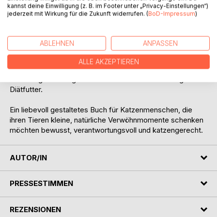
kannst deine Einwilligung (z. B. im Footer unter „Privacy-Einstellungen“)
Portionen, Hygiene, Lagerung, sensible Katzen, Senioren,
jederzeit mit Wirkung für die Zukunft widerrufen. (
BoD-Impressum
)
mäkelige Katzen und die sichere Einführung neuer
Rezeptideen.
ABLEHNEN
ANPASSEN
Alle Rezeptideen sind als kleine Ergänzungen zur normalen,
bedarfsdeckenden Fütterung gedacht. Sie ersetzen keine
ALLE AKZEPTIEREN
tierärztliche Abklärung, keine individuelle
Ernährungsberatung und kein medizinisch notwendiges
Diätfutter.
Ein liebevoll gestaltetes Buch für Katzenmenschen, die
ihren Tieren kleine, natürliche Verwöhnmomente schenken
möchten bewusst, verantwortungsvoll und katzengerecht.
AUTOR/IN
PRESSESTIMMEN
REZENSIONEN