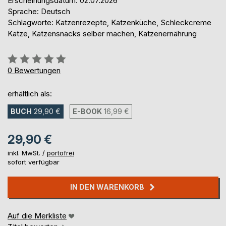
Erscheinungsdatum: 02.07.2026
Sprache: Deutsch
Schlagworte: Katzenrezepte, Katzenküche, Schleckcreme
Katze, Katzensnacks selber machen, Katzenernährung
Bewertung::
0%
0
Bewertungen
erhältlich als:
BUCH
29,90 €
E-BOOK
16,99 €
29,90 €
inkl. MwSt. /
portofrei
sofort verfügbar
IN DEN WARENKORB
Auf die Merkliste