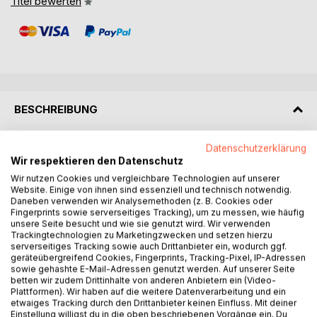
Titel bewerten
BESCHREIBUNG
Datenschutzerklärung
Katzen sind keine kleinen Hunde und genau deshalb
Wir respektieren den Datenschutz
braucht Katzenküche eigene Regeln. Dieses Buch
Wir nutzen Cookies und vergleichbare Technologien auf unserer
begleitet Katzenhalterinnen und Katzenhalter durch das
Website. Einige von ihnen sind essenziell und technisch notwendig.
ganze Jahr und bietet 80 natürliche Rezeptideen für
Daneben verwenden wir Analysemethoden (z. B. Cookies oder
Schleckcremes, kleine Snacks, Brühen, Toppings und
Fingerprints sowie serverseitiges Tracking), um zu messen, wie häufig
liebevolle Verwöhnmomente.
unsere Seite besucht und wie sie genutzt wird. Wir verwenden
Trackingtechnologien zu Marketingzwecken und setzen hierzu
serverseitiges Tracking sowie auch Drittanbieter ein, wodurch ggf.
Die Rezepte sind bewusst schlicht, katzengerecht und
geräteübergreifend Cookies, Fingerprints, Tracking-Pixel, IP-Adressen
klein portioniert. Im Mittelpunkt stehen gegartes Huhn,
sowie gehashte E-Mail-Adressen genutzt werden. Auf unserer Seite
betten wir zudem Drittinhalte von anderen Anbietern ein (Video-
Pute, Rind, Fisch, ungewürzte Brühen und milde
Plattformen). Wir haben auf die weitere Datenverarbeitung und ein
Ergänzungen. Ergänzende Kapitel erklären, worauf es bei
etwaiges Tracking durch den Drittanbieter keinen Einfluss. Mit deiner
Katzen besonders ankommt: geeignete Zutaten, kleine
Einstellung willigst du in die oben beschriebenen Vorgänge ein. Du