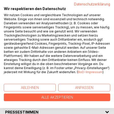
Datenschutzerklärung
BESCHREIBUNG
Wir respektieren den Datenschutz
Wir nutzen Cookies und vergleichbare Technologien auf unserer
Website. Einige von ihnen sind essenziell und technisch notwendig.
Sie suchen nach Futter, einem weichen Schlafplatz, einer
Daneben verwenden wir Analysemethoden (z. B. Cookies oder
liebevollen Hand: die heimatlosen Katzen von Lanzarote.
Fingerprints sowie serverseitiges Tracking), um zu messen, wie häufig
Dabei erleben sie die unterschiedlichsten Abenteuer,
unsere Seite besucht und wie sie genutzt wird. Wir verwenden
Trackingtechnologien zu Marketingzwecken und setzen hierzu
schließen neue Freundschaften, begeben sich mitunter
serverseitiges Tracking sowie auch Drittanbieter ein, wodurch ggf.
aber auch in große Gefahr.
geräteübergreifend Cookies, Fingerprints, Tracking-Pixel, IP-Adressen
Freddy Leon bereiste einst die spanische Insel als Tourist,
sowie gehashte E-Mail-Adressen genutzt werden. Auf unserer Seite
um dort seine Ferien zu verbringen. Und er ist geblieben.
betten wir zudem Drittinhalte von anderen Anbietern ein (Video-
Plattformen). Wir haben auf die weitere Datenverarbeitung und ein
Nicht wegen der schönen Landschaft oder des guten
etwaiges Tracking durch den Drittanbieter keinen Einfluss. Mit deiner
Wetters, sondern für die Straßenkatzen. In "Freddy's
Einstellung willigst du in die oben beschriebenen Vorgänge ein. Du
Cathouse" kümmert er sich um heimatlose Samtpfoten.
kannst deine Einwilligung (z. B. im Footer unter „Privacy-Einstellungen“)
jederzeit mit Wirkung für die Zukunft widerrufen. (
BoD-Impressum
)
Nun haben die Katzen ihre Geschichten und Erlebnisse mit
Freddy aufgeschrieben, um ihm zu danken - für seinen
jahrelangen, unermüdlichen Einsatz.
ABLEHNEN
ANPASSEN
ALLE AKZEPTIEREN
AUTOR/IN
PRESSESTIMMEN