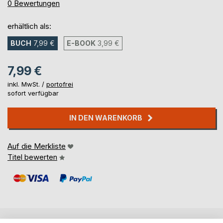
0%
0
Bewertungen
erhältlich als:
BUCH
7,99 €
E-BOOK
3,99 €
7,99 €
inkl. MwSt. /
portofrei
sofort verfügbar
IN DEN WARENKORB
Auf die Merkliste
Titel bewerten