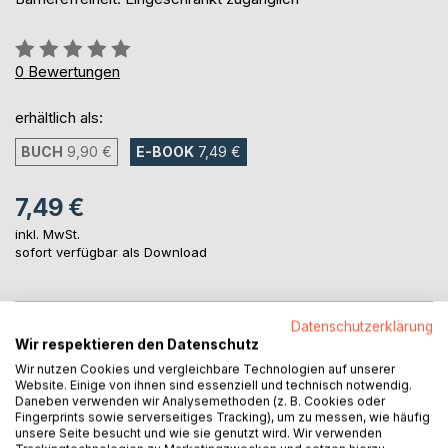
Bewertung::
0%
0
Bewertungen
erhältlich als:
BUCH
9,90 €
E-BOOK
7,49 €
7,49 €
inkl. MwSt.
sofort verfügbar als Download
IN DEN WARENKORB
Datenschutzerklärung
Wir respektieren den Datenschutz
Wir nutzen Cookies und vergleichbare Technologien auf unserer
Auf die Merkliste
Website. Einige von ihnen sind essenziell und technisch notwendig.
Titel bewerten
Daneben verwenden wir Analysemethoden (z. B. Cookies oder
Fingerprints sowie serverseitiges Tracking), um zu messen, wie häufig
unsere Seite besucht und wie sie genutzt wird. Wir verwenden