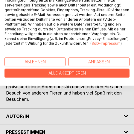
Trackingtechnologien zu Marketingzwecken und setzen hierzu
serverseitiges Tracking sowie auch Drittanbieter ein, wodurch ggf.
geräteübergreifend Cookies, Fingerprints, Tracking-Pixel, IP-Adressen
sowie gehashte E-Mail-Adressen genutzt werden. Auf unserer Seite
betten wir zudem Drittinhalte von anderen Anbietern ein (Video-
Plattformen). Wir haben auf die weitere Datenverarbeitung und ein
etwaiges Tracking durch den Drittanbieter keinen Einfluss. Mit deiner
BESCHREIBUNG
Einstellung willigst du in die oben beschriebenen Vorgänge ein. Du
kannst deine Einwilligung (z. B. im Footer unter „Privacy-Einstellungen“)
jederzeit mit Wirkung für die Zukunft widerrufen. (
BoD-Impressum
)
Kater un Stiekelswien sünd gode Frünnen und beleevt dat
ganze Johr över grot oder lütt Abenteuer. Af und an werd
se ok besöcht van anner Deerten un hebbt denn Spaaß
ABLEHNEN
ANPASSEN
mitnanner.
ALLE AKZEPTIEREN
Der Kater und der Igel sind gute Freunde und erleben
große und kleine Abenteuer. Ab und zu erhalten Sie auch
Besuch von anderen Tieren und haben viel Spaß mit den
Besuchern.
AUTOR/IN
PRESSESTIMMEN