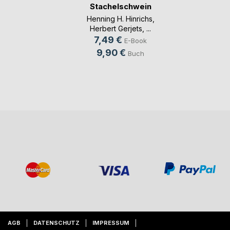
Stachelschwein
Henning H. Hinrichs
,
Herbert Gerjets
, ...
7,49 €
E-Book
9,90 €
Buch
AGB
DATENSCHUTZ
IMPRESSUM