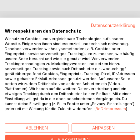
Datenschutzerklärung
BESCHREIBUNG
Wir respektieren den Datenschutz
Wir nutzen Cookies und vergleichbare Technologien auf unserer
Website. Einige von ihnen sind essenziell und technisch notwendig.
L'euro est le moyen de paiement le plus sûr au monde
Daneben verwenden wir Analysemethoden (z. B. Cookies oder
contre la contrefaçon - c'est ce qu'annoncent les médias
Fingerprints sowie serverseitiges Tracking), um zu messen, wie häufig
polis à leurs lecteurs européens naïfs. Ce marketing
unsere Seite besucht und wie sie genutzt wird. Wir verwenden
optimal de plusieurs gouvernements aide tous ceux qui,
Trackingtechnologien zu Marketingzwecken und setzen hierzu
serverseitiges Tracking sowie auch Drittanbieter ein, wodurch ggf.
avec de l'esprit et suffisamment de charme criminel,
geräteübergreifend Cookies, Fingerprints, Tracking-Pixel, IP-Adressen
parviennent à tenir compte secrètement de ce message
sowie gehashte E-Mail-Adressen genutzt werden. Auf unserer Seite
publicitaire et à dissiper ainsi tout doute quant à l'existence
betten wir zudem Drittinhalte von anderen Anbietern ein (Video-
Plattformen). Wir haben auf die weitere Datenverarbeitung und ein
d'un défaut dans le message en question.
etwaiges Tracking durch den Drittanbieter keinen Einfluss. Mit deiner
L'histoire fictive présentée ici a pourtant des racines bien
Einstellung willigst du in die oben beschriebenen Vorgänge ein. Du
réelles, comme peut l'imaginer quiconque entre dans
kannst deine Einwilligung (z. B. im Footer unter „Privacy-Einstellungen“)
jederzeit mit Wirkung für die Zukunft widerrufen. (
BoD-Impressum
)
l'univers mental de ce roman et tente de caractériser
l'histoire comme un rêve d'expérience d'éléments
criminels.
ABLEHNEN
ANPASSEN
On peut supposer avec une probabilité proche de la
certitude que toutes les déclarations à caractère politique
ALLE AKZEPTIEREN