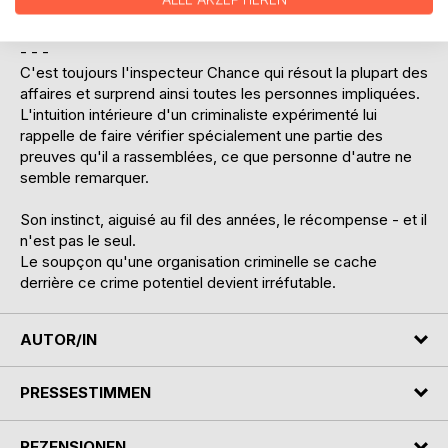
ne seront jamais vraies...
- - -
C'est toujours l'inspecteur Chance qui résout la plupart des
affaires et surprend ainsi toutes les personnes impliquées.
L'intuition intérieure d'un criminaliste expérimenté lui
rappelle de faire vérifier spécialement une partie des
preuves qu'il a rassemblées, ce que personne d'autre ne
semble remarquer.
Son instinct, aiguisé au fil des années, le récompense - et il
n'est pas le seul.
Le soupçon qu'une organisation criminelle se cache
derrière ce crime potentiel devient irréfutable.
AUTOR/IN
PRESSESTIMMEN
REZENSIONEN