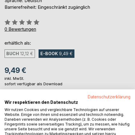
Sprache: Deutsch
Barrierefreiheit: Eingeschränkt zugänglich
Bewertung::
0%
0
Bewertungen
erhältlich als:
BUCH
12,12 €
E-BOOK
9,49 €
9,49 €
inkl. MwSt.
sofort verfügbar als Download
Datenschutzerklärung
Wir respektieren den Datenschutz
IN DEN WARENKORB
Wir nutzen Cookies und vergleichbare Technologien auf unserer
Website. Einige von ihnen sind essenziell und technisch notwendig.
Daneben verwenden wir Analysemethoden (z. B. Cookies oder
Auf die Merkliste
Fingerprints sowie serverseitiges Tracking), um zu messen, wie häufig
Titel bewerten
unsere Seite besucht und wie sie genutzt wird. Wir verwenden
Trackingtechnologien zu Marketingzwecken und setzen hierzu