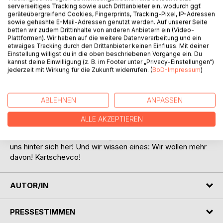
serverseitiges Tracking sowie auch Drittanbieter ein, wodurch ggf.
geräteübergreifend Cookies, Fingerprints, Tracking-Pixel, IP-Adressen
sowie gehashte E-Mail-Adressen genutzt werden. Auf unserer Seite
betten wir zudem Drittinhalte von anderen Anbietern ein (Video-
Plattformen). Wir haben auf die weitere Datenverarbeitung und ein
etwaiges Tracking durch den Drittanbieter keinen Einfluss. Mit deiner
Einstellung willigst du in die oben beschriebenen Vorgänge ein. Du
kannst deine Einwilligung (z. B. im Footer unter „Privacy-Einstellungen“)
BESCHREIBUNG
jederzeit mit Wirkung für die Zukunft widerrufen. (
BoD-Impressum
)
Texte, Schritte, rostige Nägel eines spirituellen Weges.
ABLEHNEN
ANPASSEN
Keine Beschönigungen! Keine Klugscheißereien. Aigner
zeigt uns erbarmungslos, in welchen Zuständen man so
ALLE AKZEPTIEREN
landen kann. Erbarmungslos? Sicher! Trostlos? Auf jeden
Fall! Aber nicht untröstlich. Aigner nimmt uns mit und zieht
uns hinter sich her! Und wir wissen eines: Wir wollen mehr
davon! Kartschevco!
AUTOR/IN
PRESSESTIMMEN