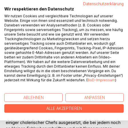
Titel bewerten
Datenschutzerklärung
Wir respektieren den Datenschutz
Wir nutzen Cookies und vergleichbare Technologien auf unserer
Website. Einige von ihnen sind essenziell und technisch notwendig.
Daneben verwenden wir Analysemethoden (z. B. Cookies oder
Fingerprints sowie serverseitiges Tracking), um zu messen, wie häufig
unsere Seite besucht und wie sie genutzt wird. Wir verwenden
Trackingtechnologien zu Marketingzwecken und setzen hierzu
serverseitiges Tracking sowie auch Drittanbieter ein, wodurch ggf.
BESCHREIBUNG
geräteübergreifend Cookies, Fingerprints, Tracking-Pixel, IP-Adressen
sowie gehashte E-Mail-Adressen genutzt werden. Auf unserer Seite
betten wir zudem Drittinhalte von anderen Anbietern ein (Video-
Plattformen). Wir haben auf die weitere Datenverarbeitung und ein
Nach einer erfolgreich abgeschlossenen kaufmännischen
etwaiges Tracking durch den Drittanbieter keinen Einfluss. Mit deiner
Ausbildung wagte ich einen beruflichen Neuanfang im
Einstellung willigst du in die oben beschriebenen Vorgänge ein. Du
Lebensmitteleinzelhandel. Die Versprechen dieses allseits
kannst deine Einwilligung (z. B. im Footer unter „Privacy-Einstellungen“)
bekannten Discounters auf ein überdurchschnittliches
jederzeit mit Wirkung für die Zukunft widerrufen. (
BoD-Impressum
)
Gehalt und glänzende Aufstiegschancen erfüllten sich
sogar rasch. Ich lernte dort aber ebenfalls sehr schnell die
ABLEHNEN
ANPASSEN
Schattenseiten dieser Branche kennen. Die hohen
Ansprüche der Vorgesetzten in punkto
ALLE AKZEPTIEREN
Leistungsbereitschaft und Schnelligkeit konnte ich
erfolgreich umsetzen. Ich war aber auch den Launen
einiger cholerischer Chefs ausgesetzt, die bei jedem noch