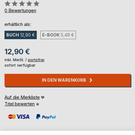
Bewertung::
0%
0
Bewertungen
erhältlich als:
BUCH
12,90 €
E-BOOK
5,49 €
12,90 €
inkl. MwSt. /
portofrei
sofort verfügbar
IN DEN WARENKORB
Auf die Merkliste
Titel bewerten