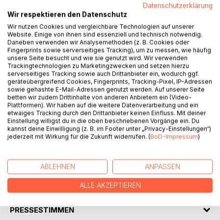
Datenschutzerklärung
Wir respektieren den Datenschutz
BESCHREIBUNG
Wir nutzen Cookies und vergleichbare Technologien auf unserer
Website. Einige von ihnen sind essenziell und technisch notwendig.
Daneben verwenden wir Analysemethoden (z. B. Cookies oder
Fingerprints sowie serverseitiges Tracking), um zu messen, wie häufig
Motorradreisen und Abenteuer
unsere Seite besucht und wie sie genutzt wird. Wir verwenden
An einem kalten Winterabend in Bratislava reift eine
Trackingtechnologien zu Marketingzwecken und setzen hierzu
Erzählung unter Motorrad begeisterten, ein neues
serverseitiges Tracking sowie auch Drittanbieter ein, wodurch ggf.
geräteübergreifend Cookies, Fingerprints, Tracking-Pixel, IP-Adressen
Abenteuer von Michael Fauth. Eine Reiseerzählung mit dem
sowie gehashte E-Mail-Adressen genutzt werden. Auf unserer Seite
Motorrad in ein anderes fremdes Europa. Die Karpaten,
betten wir zudem Drittinhalte von anderen Anbietern ein (Video-
wilde Bergregionen im Osten Europas. Eine
Plattformen). Wir haben auf die weitere Datenverarbeitung und ein
etwaiges Tracking durch den Drittanbieter keinen Einfluss. Mit deiner
Reisegeschichte von Deutschland über Österreich,
Einstellung willigst du in die oben beschriebenen Vorgänge ein. Du
Slowakei, Ungarn, Rumänien, Bulgarien, Serbien und der
kannst deine Einwilligung (z. B. im Footer unter „Privacy-Einstellungen“)
Ukraine. Wilde Strecken durch die Waldkarpaten, den
jederzeit mit Wirkung für die Zukunft widerrufen. (
BoD-Impressum
)
Höhenstraßen Rumäniens bis hin zum Donaudelta und der
Schwarzmeerküste.
ABLEHNEN
ANPASSEN
AUTOR/IN
ALLE AKZEPTIEREN
PRESSESTIMMEN