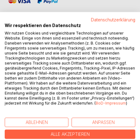
Datenschutzerklärung
Wir respektieren den Datenschutz
Wir nutzen Cookies und vergleichbare Technologien auf unserer
BESCHREIBUNG
Website. Einige von ihnen sind essenziell und technisch notwendig.
Daneben verwenden wir Analysemethoden (z. B. Cookies oder
Fingerprints sowie serverseitiges Tracking), um zu messen, wie häufig
Gute Mitarbeiter zu finden und zu halten, ist eine Kunst, die
unsere Seite besucht und wie sie genutzt wird. Wir verwenden
Trackingtechnologien zu Marketingzwecken und setzen hierzu
über Erfolg und Misserfolg eines Unternehmens
serverseitiges Tracking sowie auch Drittanbieter ein, wodurch ggf.
entscheidet. Ulrike Dahl, Geschäftsleiterin des HR-
geräteübergreifend Cookies, Fingerprints, Tracking-Pixel, IP-Adressen
Bereichs bei „Karls“, hat es sich zur Lebensaufgabe
sowie gehashte E-Mail-Adressen genutzt werden. Auf unserer Seite
betten wir zudem Drittinhalte von anderen Anbietern ein (Video-
gemacht, Talente zu entdecken und zu fördern. In diesem
Plattformen). Wir haben auf die weitere Datenverarbeitung und ein
Buch nimmt sie Fans wie Unternehmer gleichermaßen mit
etwaiges Tracking durch den Drittanbieter keinen Einfluss. Mit deiner
hinter die Kulissen des Familienunternehmens und gibt
Einstellung willigst du in die oben beschriebenen Vorgänge ein. Du
kannst deine Einwilligung (z. B. im Footer unter „Privacy-Einstellungen“)
Einblicke in die 'Karls'-Geschichte und die liebevollen
jederzeit mit Wirkung für die Zukunft widerrufen. (
BoD-Impressum
)
Rekrutierungs- und Schulungsprozesse, die aus Bewerbern
echte 'Karlsianer' machen. Voll mit Tipps, Leitsätzen und
Impulsen ist es eine Liebeserklärung an ein besonderes
ABLEHNEN
ANPASSEN
Familienunternehmen und lüftet das Geheimnis hinter dem
Erfolg der erdbeerigen Erlebnis-Dörfer.
ALLE AKZEPTIEREN