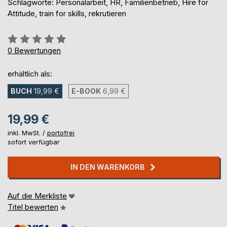
Schlagworte: Personalarbeit, HR, Familienbetrieb, Hire for
Attitude, train for skills, rekrutieren
Bewertung::
0%
0
Bewertungen
erhältlich als:
BUCH
19,99 €
E-BOOK
6,99 €
19,99 €
inkl. MwSt. /
portofrei
sofort verfügbar
IN DEN WARENKORB
Auf die Merkliste
Titel bewerten